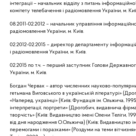
інтеграції – начальник відділу з питань інформаційно
комітету телебачення і радіомовлення України, м. Киї
08.2011-02.2012 – начальник управління інформаційн
радіомовлення України, м. Київ.
02.2012-02.2015 – директор департаменту інформаці
і радіомовлення України, м. Київ.
02.2015 по т.ч. – перший заступник Голови Державно
України, м. Київ.
Богдан Червак – автор численних науково-популярних
гетьмана Виговського в українській літературі» (Дро
«Наперед, українці» (Київ; Фундація ім. Ольжича, 1995
інтерпретації, портрети» (Дрогобич, видавнича фірма 
творчість» (Київ: Видавництво імені Олени Теліги, 199
від дня народження О.Ольжича) (Київ; Видавництво ім. 
перемогами і поразками» (Роздуми на теми вітчизняної