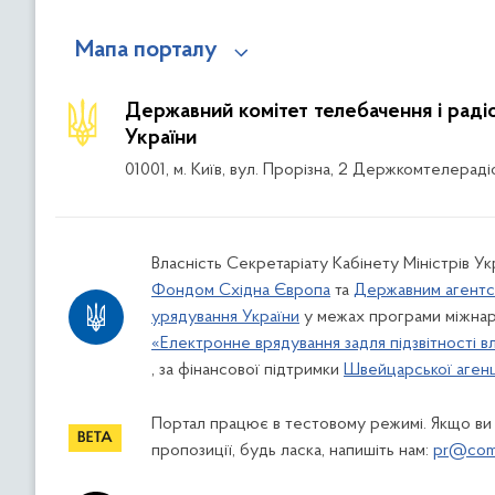
Мапа порталу
Державний комітет телебачення і рад
України
01001, м. Київ, вул. Прорізна, 2 Держкомтелераді
Власність Секретаріату Кабінету Міністрів Ук
Фондом Східна Європа
та
Державним агентс
урядування України
у межах програми міжнар
«Електронне врядування задля підзвітності в
, за фінансової підтримки
Швейцарської агенці
Портал працює в тестовому режимі. Якщо ви
пропозиції, будь ласка, напишіть нам:
pr@comi