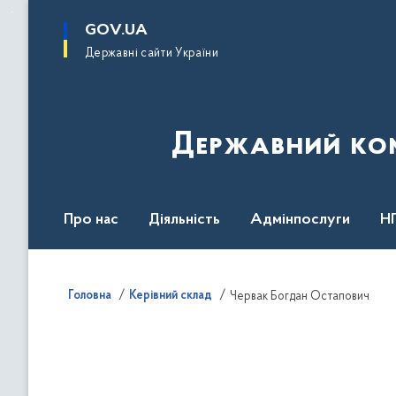
до
основного
GOV.UA
вмісту
Державні сайти України
Державний комі
Про нас
Діяльність
Адмінпослуги
Н
Головна
Керівний склад
Червак Богдан Остапович