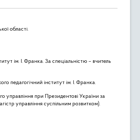
кої області.
тут ім. І. Франка. За спеціальністю – вчитель
ого педагогічний інститут ім. І. Франка.
о управління при Президентові України за
агістр управління суспільним розвитком).