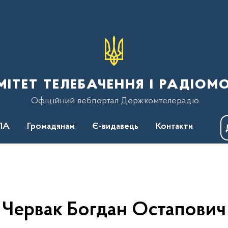
тет телебачення і радіом
Офіційний вебпортал Держкомтелерадіо
ПА
Громадянам
Є-видавець
Контакти
Червак Богдан Остапович