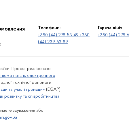
Телефони:
Гаряча лінія:
іомовлення
+380 (44) 278-53-49 +380
+380 (44) 278-
(44) 239-63-89
о
раїни. Проєкт реалізовано
твом з питань електронного
одної технічної допомоги
лади та участі громади»
(EGAP)
ї розвитку та співробітництва
 маєте зауваження або
n.gov.ua