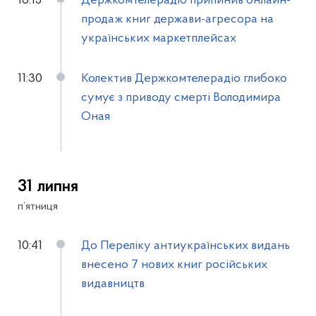
16:15
Держкомтелерадіо припинив онлайн-
продаж книг держави-агресора на
українських маркетплейсах
11:30
Колектив Держкомтелерадіо глибоко
сумує з приводу смерті Володимира
Оная
31 липня
п’ятниця
10:41
До Переліку антиукраїнських видань
внесено 7 нових книг російських
видавництв