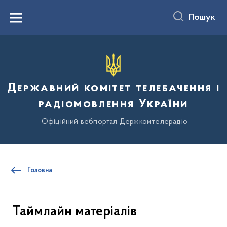
до
основного
Пошук
вмісту
Menu
Державний комітет телебачення і
радіомовлення України
Офіційний вебпортал Держкомтелерадіо
Головна
Таймлайн матеріалів