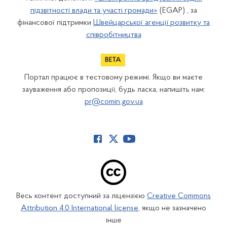
підзвітності влади та участі громади»
(EGAP) , за
фінансової підтримки
Швейцарської агенції розвитку та
співробітництва
Портал працює в тестовому режимі. Якщо ви маєте
зауваження або пропозиції, будь ласка, напишіть нам:
pr@comin.gov.ua
Весь контент доступний за ліцензією
Creative Commons
Attribution 4.0 International license
, якщо не зазначено
інше