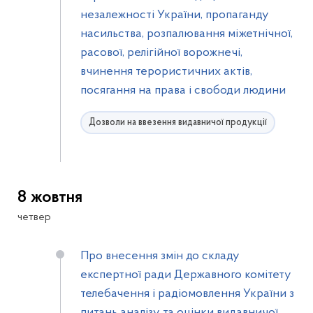
незалежності України, пропаганду
насильства, розпалювання міжетнічної,
расової, релігійної ворожнечі,
вчинення терористичних актів,
посягання на права і свободи людини
Дозволи на ввезення видавничої продукції
8 жовтня
четвер
Про внесення змін до складу
експертної ради Державного комітету
телебачення і радіомовлення України з
питань аналізу та оцінки видавничої