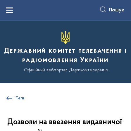
до
основного
Пошук
вмісту
Menu
Державний комітет телебачення і
радіомовлення України
Офіційний вебпортал Держкомтелерадіо
Теги
Дозволи на ввезення видавничої