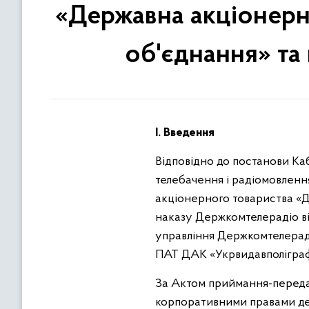
«Державна акціонерн
об'єднання» та
I. Введення
Відповідно до постанови Ка
телебачення і радіомовленн
акціонерного товариства «Д
наказу Держкомтелерадіо від
управління Держкомтелерад
ПАТ ДАК «Укрвидавполіграф
За Актом приймання-передач
корпоративними правами де