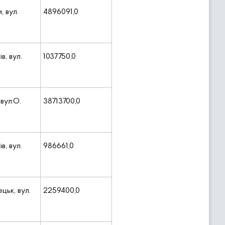
, вул.
4896091,0
в, вул.
1037750,0
 вул.О.
38713700,0
в, вул.
986661,0
цьк, вул.
2259400,0