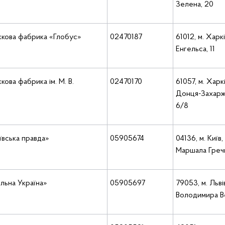
Зелена, 20
жкова фабрика «Глобус»
02470187
61012, м. Харкі
Енгельса, 11
ова фабрика ім. М. В.
02470170
61057, м. Харкі
Донця-Захарж
6/8
вська правда»
05905674
04136, м. Київ,
Маршала Гречк
льна Україна»
05905697
79053, м. Львів
Володимира В