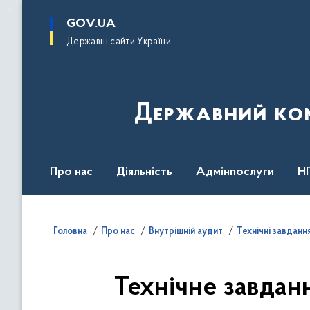
до
основного
GOV.UA
вмісту
Державні сайти України
Державний комі
Про нас
Діяльність
Адмінпослуги
Н
Головна
Про нас
Внутрішній аудит
Технічні завданн
Технічне завданн