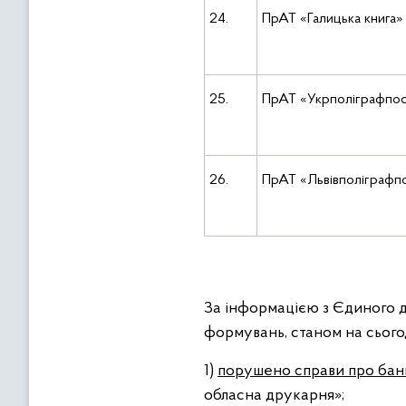
24.
ПрАТ «Галицька книга»
25.
ПрАТ «Укрполіграфпос
26.
ПрАТ «Львівполіграфп
За інформацією з Єдиного д
формувань, станом на сього
1)
порушено справи про бан
обласна друкарня»;