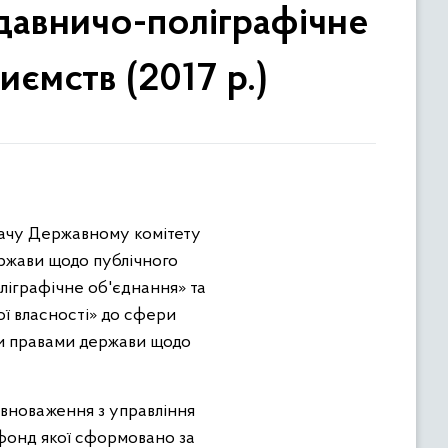
давничо-поліграфічне
ємств (2017 р.)
едачу Державному комітету
ржави щодо публічного
ліграфічне об'єднання» та
ої власності» до сфери
и правами держави щодо
вноваження з управління
фонд якої сформовано за