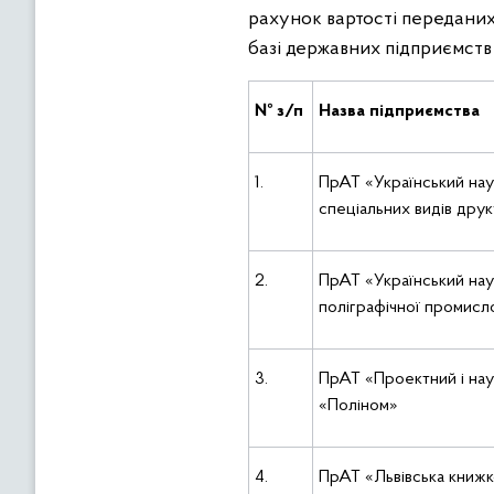
рахунок вартості переданих 
базі державних підприємств 
№ з/п
Назва підприємства
1.
ПрАТ «Український нау
спеціальних видів дру
2.
ПрАТ «Український нау
поліграфічної промисл
3.
ПрАТ «Проектний і на
«Поліном»
4.
ПрАТ «Львівська книж