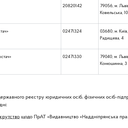
20820142
79056, м. Львів
Ковельська, 1
тач»
02471324
03680, м. Київ
Радищева, 4
остач»
02471330
79040, м. Львів
Конюшинна, 3
ержавного реєстру юридичних осіб, фізичних осіб-підп
дні:
крутство
щодо ПрАТ «Видавництво «Наддніпрянська пра