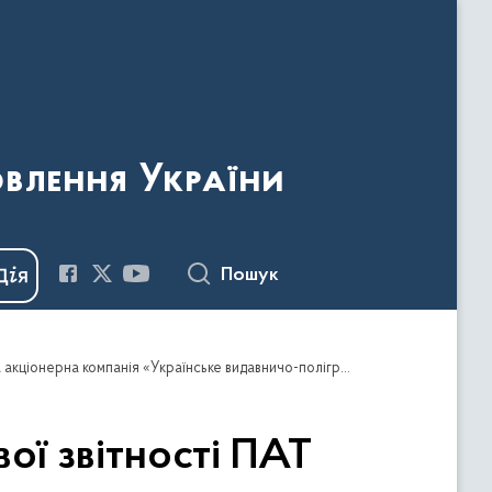
овлення України
Пошук
Технічне завдання на аудит річної фінансової звітності ПАТ «Державна акціонерна компанія «Українське видавничо-поліграфічне об'єднання» та його корпоративних підприємств (2017 р.)
вої звітності ПАТ