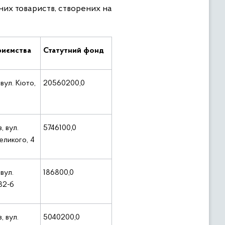
рних товариств, створених на
риємства
Статутний фонд
 вул. Кіото,
20560200,0
, вул.
5746100,0
еликого, 4
 вул.
186800,0
32-б
, вул.
5040200,0