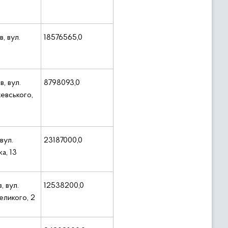
в, вул.
18576565,0
в, вул.
8798093,0
евського,
 вул.
23187000,0
а, 13
, вул.
12538200,0
еликого, 2