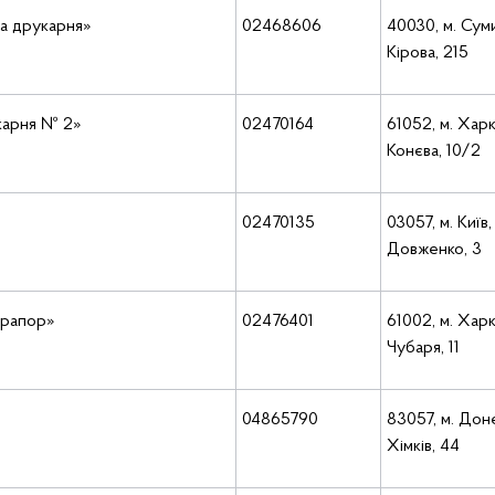
а друкарня»
02468606
40030, м. Суми
Кірова, 215
карня № 2»
02470164
61052, м. Харкі
Конєва, 10/2
02470135
03057, м. Київ,
Довженко, 3
Прапор»
02476401
61002, м. Харкі
Чубаря, 11
04865790
83057, м. Доне
Хімків, 44