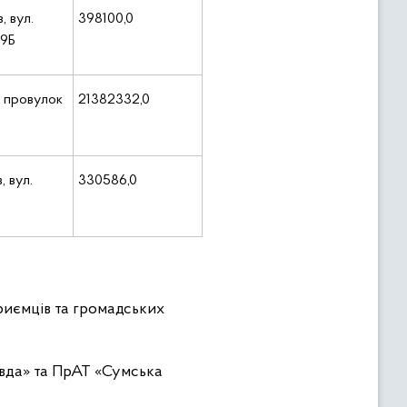
, вул.
398100,0
09Б
, провулок
21382332,0
, вул.
330586,0
риємців та громадських
вда» та ПрАТ «Сумська