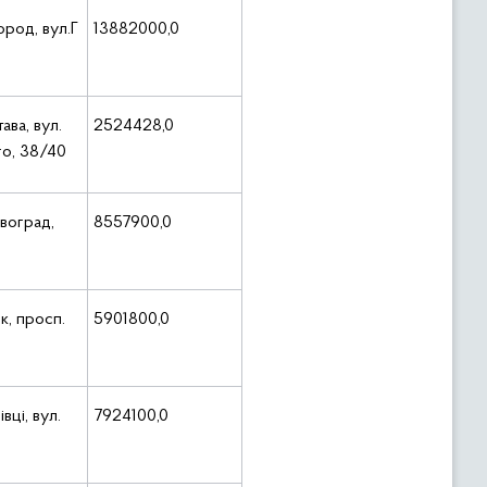
ород, вул.Г
13882000,0
ава, вул.
2524428,0
го, 38/40
овоград,
8557900,0
к, просп.
5901800,0
вці, вул.
7924100,0