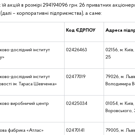
їй акцій в розмірі 294194096 грн. 26 приватних акціоне
(далі – корпоративні підприємства), а саме:
Код ЄДРПОУ
Адреса підп
ково-дослідний інститут
02426463
02156, м. Київ,
ку»
25
ково-дослідний інститут
02477019
79026, м. Львів
овості ім. Тараса Шевченка»
Володимира В
уково виробничий центр
02425034
01054, м. Київ,
Воровського, 
кова фабрика «Атлас»
02470141
79005, м. Львів