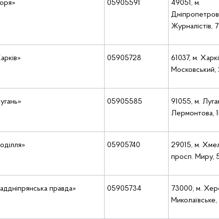
Зоря»
05905591
49051, м.
Дніпропетровс
Журналістів, 7
арків»
05905728
61037, м. Харк
Московський,
угань»
05905585
91055, м. Луга
Лермонтова, 1
оділля»
05905740
29015, м. Хме
просп. Миру, 
аддніпрянська правда»
05905734
73000, м. Хер
Миколаївське,