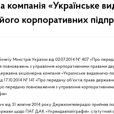
а компанія «Українське ви
 його корпоративних підпри
бінету Міністрів України від 02.07.2014 № 407 «Про пер
я повноважень з управління корпоративними правами де
ержавна акціонерна компанія «Українське видавничо-по
 17.10.2014 № 141 «Про передачу об'єктів права державн
іо передано повноваження з управління корпоративним
ія».
і від 31 жовтня 2014 року Держкомтелерадіо прийняв по
ржави щодо ПАТ ДАК «Укрвидавполіграфія», статутний 