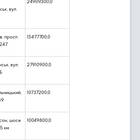
24909300,0
ьк, вул.
ів, просп.
15477700,0
 247
нськ, вул.
27910900,0
Б
льницький,
10737200,0
59
сон, шосе
10049800,0
 5 км