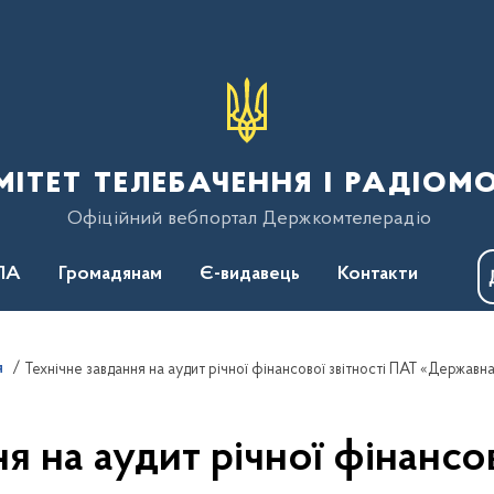
тет телебачення і радіом
Офіційний вебпортал Держкомтелерадіо
ПА
Громадянам
Є-видавець
Контакти
я
я на аудит річної фінансо