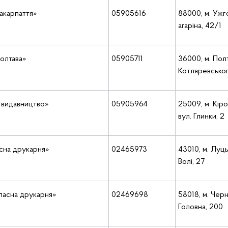
акарпаття»
05905616
88000, м. Ужг
агаріна, 42/1
олтава»
05905711
36000, м. Полт
Котляревсько
 видавництво»
05905964
25009, м. Кір
вул. Глинки, 2
сна друкарня»
02465973
43010, м. Луць
Волі, 27
ласна друкарня»
02469698
58018, м. Черні
Головна, 200