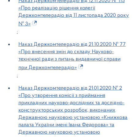
Наказ Держкомтелерадіо від 12.11.2020 № 115
«Про реалізацію рішення колегії
Держкомтелерадіо від 11 листопада 2020 року
№ 3»
;
Наказ Держкомтелерадіо від 21.10.2020 № 77
«Про внесення змін до складу Науково-
технічної ради з питань видавничої справи
при Держкомтелерадіо»
;
Наказ Держкомтелерадіо від 21.01.2020 № 2
«Про утворення комісії з приймання
прикладних науково-дослідних та дослідно-
конструкторських розробок, виконаних
Державною науковою установою «Книжкова
палата України імені Івана Федорова» та
Державною науковою установою