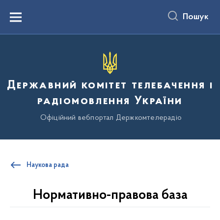
до
основного
Пошук
вмісту
Menu
Державний комітет телебачення і
радіомовлення України
Офіційний вебпортал Держкомтелерадіо
Наукова рада
Нормативно-правова база