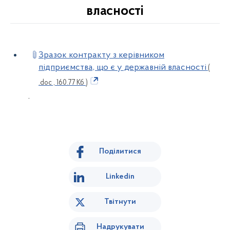
власності
Зразок контракту з керівником
підприємства, що є у державній власності
(
.doc , 160.77 Кб )
.
Поділитися
Linkedin
Твітнути
Надрукувати