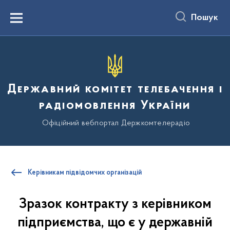
до
основного
Пошук
вмісту
Menu
Державний комітет телебачення і
радіомовлення України
Офіційний вебпортал Держкомтелерадіо
Керівникам підвідомчих організацій
Зразок контракту з керівником
підприємства, що є у державній