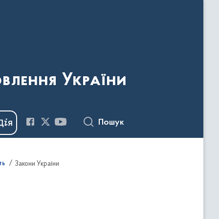
овлення України
Пошук
ть
Закони України