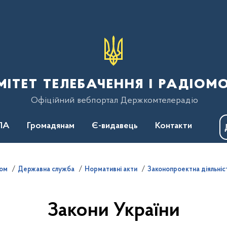
тет телебачення і радіом
Офіційний вебпортал Держкомтелерадіо
ПА
Громадянам
Є-видавець
Контакти
лом
Державна служба
Нормативні акти
Законопроектна діяльніс
Закони України