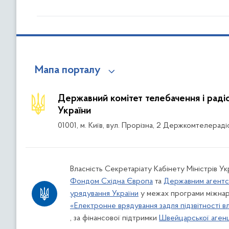
Мапа порталу
Державний комітет телебачення і рад
України
01001, м. Київ, вул. Прорізна, 2 Держкомтелераді
Власність Секретаріату Кабінету Міністрів Ук
Фондом Східна Європа
та
Державним агентс
урядування України
у межах програми міжнар
«Електронне врядування задля підзвітності в
, за фінансової підтримки
Швейцарської агенці