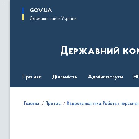
до
основного
GOV.UA
вмісту
Державні сайти України
Державний комі
Про нас
Діяльність
Адмінпослуги
Н
Головна
Про нас
Кадрова політика. Робота з персона