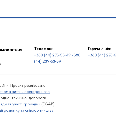
Телефони:
Гаряча лінія:
іомовлення
+380 (44) 278-53-49 +380
+380 (44) 278-
(44) 239-63-89
о
раїни. Проєкт реалізовано
твом з питань електронного
одної технічної допомоги
лади та участі громади»
(EGAP)
ї розвитку та співробітництва