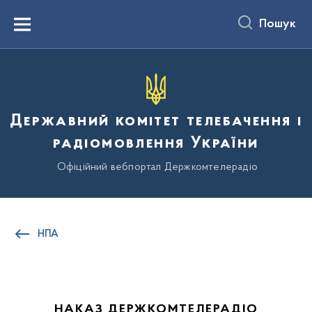
до
основного
Пошук
вмісту
Menu
Державний комітет телебачення і
радіомовлення України
Офіційний вебпортал Держкомтелерадіо
НПА
НАКАЗ ДЕРЖКОМТЕЛЕРАДІО