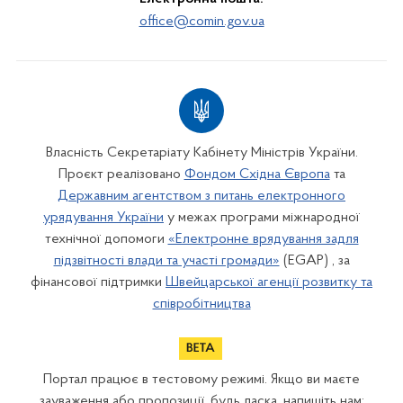
office@comin.gov.ua
Власність Секретаріату Кабінету Міністрів України.
Проєкт реалізовано
Фондом Східна Європа
та
Державним агентством з питань електронного
урядування України
у межах програми міжнародної
технічної допомоги
«Електронне врядування задля
підзвітності влади та участі громади»
(EGAP) , за
фінансової підтримки
Швейцарської агенції розвитку та
співробітництва
Портал працює в тестовому режимі. Якщо ви маєте
зауваження або пропозиції, будь ласка, напишіть нам: