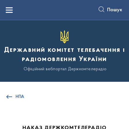
до
основного
Пошук
вмісту
Menu
Державний комітет телебачення і
радіомовлення України
Офіційний вебпортал Держкомтелерадіо
НПА
НАКАЗ ДЕРЖКОМТЕЛЕРАДІО