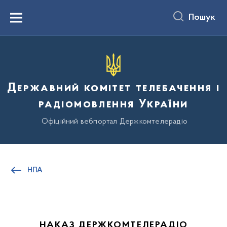
до
основного
Пошук
вмісту
Menu
Державний комітет телебачення і
радіомовлення України
Офіційний вебпортал Держкомтелерадіо
НПА
НАКАЗ ДЕРЖКОМТЕЛЕРАДІО