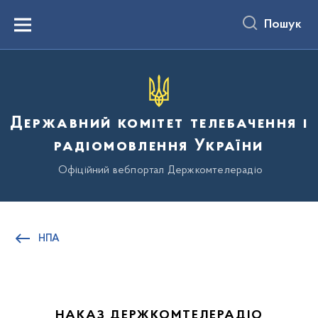
до
основного
Пошук
вмісту
Menu
Державний комітет телебачення і
радіомовлення України
Офіційний вебпортал Держкомтелерадіо
НПА
НАКАЗ ДЕРЖКОМТЕЛЕРАДІО