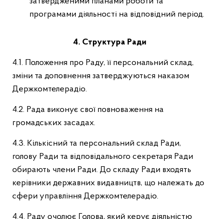
затвердженими планами роботи та
програмами діяльності на відповідний період.
4. Структура Ради
4.1. Положення про Раду, її персональний склад,
зміни та доповнення затверджуються наказом
Держкомтелерадіо.
4.2. Рада виконує свої повноваження на
громадських засадах.
4.3. Кількісний та персональний склад Ради,
голову Ради та відповідального секретаря Ради
обирають члени Ради. До складу Ради входять
керівники державних видавництв, що належать до
сфери управління Держкомтелерадіо.
4.4. Раду очолює Голова, який керує діяльністю