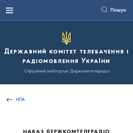
до
основного
Пошук
вмісту
Menu
Державний комітет телебачення і
радіомовлення України
Офіційний вебпортал Держкомтелерадіо
НПА
НАКАЗ ДЕРЖКОМТЕЛЕРАДІО