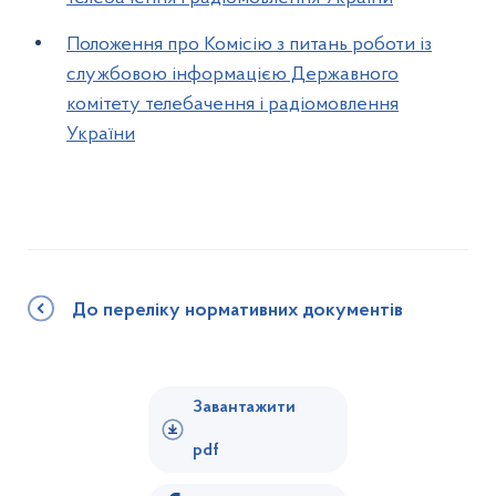
Положення про Комісію з питань роботи із
службовою інформацією Державного
комітету телебачення і радіомовлення
України
До переліку нормативних документів
Завантажити
pdf