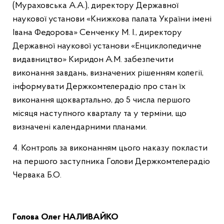
(Мураховська А.А.), директору Державної
наукової установи «Книжкова палата України імені
Івана Федорова» Сенченку М. І., директору
Державної наукової установи «Енциклопедичне
видавництво» Киридон А.М. забезпечити
виконання завдань, визначених рішенням колегії,
інформувати Держкомтелерадіо про стан їх
виконання щоквартально, до 5 числа першого
місяця наступного кварталу та у терміни, що
визначені календарними планами.
4. Контроль за виконанням цього наказу покласти
на першого заступника Голови Держкомтелерадіо
Червака Б.О.
Голова Олег НАЛИВАЙКО