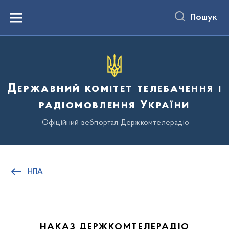
до
основного
Пошук
вмісту
Menu
Державний комітет телебачення і
радіомовлення України
Офіційний вебпортал Держкомтелерадіо
НПА
НАКАЗ ДЕРЖКОМТЕЛЕРАДІО