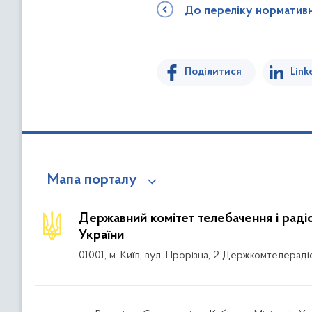
До переліку норматив
Поділитися
Link
Мапа порталу
Державний комітет телебачення і рад
України
01001, м. Київ, вул. Прорізна, 2 Держкомтелераді