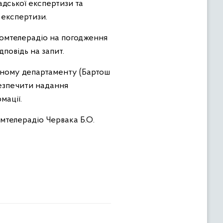
дської експертизи та
 експертизи.
комтелерадіо на погодження
повідь на запит.
чному департаменту (Бартош
абезпечити надання
мації.
мтелерадіо Червака Б.О.