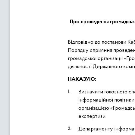
Про проведення громадсько
Відповідно до постанови Кабінету Міністрів України від 5 листопада 2008 року № 976 «Про затвердження
Порядку сприяння проведенню
громадської організації «Г
діяльності Державного комі
НАКАЗУЮ:
Визначити головного спе
інформаційної політики
організацією «Громадсь
експертизи.
Департаменту інформаці