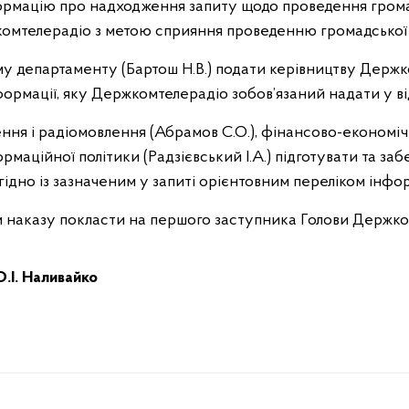
рмацію про надходження запиту щодо проведення грома
комтелерадіо з метою сприяння проведенню громадської
у департаменту (Бартош Н.В.) подати керівництву Держ
ормації, яку Держкомтелерадіо зобов’язаний надати у від
ння і радіомовлення (Абрамов С.О.), фінансово-економі
ормаційної політики (Радзієвський І.А.) підготувати та з
гідно із зазначеним у запиті орієнтовним переліком інфор
 наказу покласти на першого заступника Голови Держко
.І. Наливайко