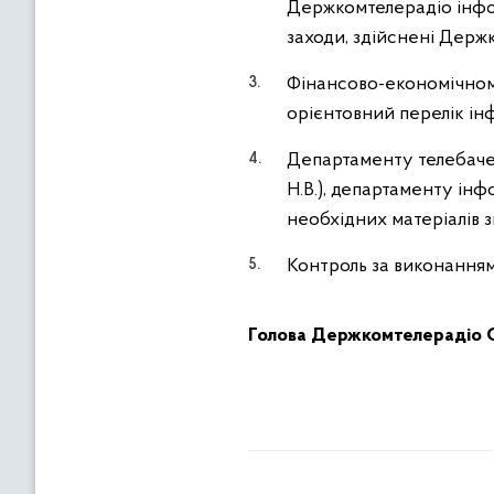
Держкомтелерадіо інфо
заходи, здійснені Держ
Фінансово-економічном
орієнтовний перелік інф
Департаменту телебаче
Н.В.), департаменту інф
необхідних матеріалів з
Контроль за виконанням
Голова Держкомтелерадіо О