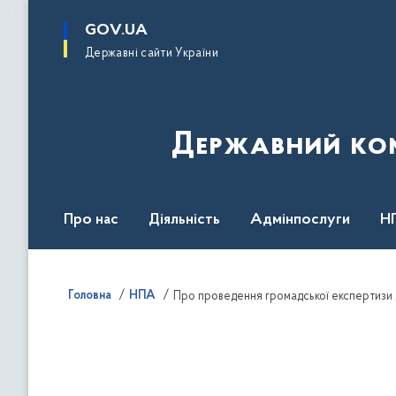
до
основного
GOV.UA
вмісту
Державні сайти України
Державний комі
Про нас
Діяльність
Адмінпослуги
Н
Головна
НПА
Про проведення громадської експертизи 