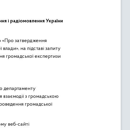
ня і радіомовлення України
влади», на підставі запиту
ння громадської експертизи
стю департаменту
я взаємодії з громадською
проведення громадської
ому веб-сайті