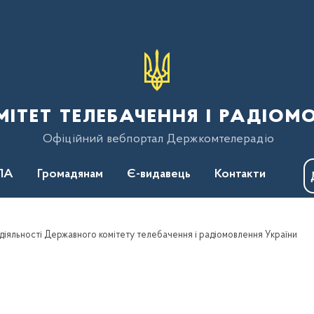
тет телебачення і радіом
Офіційний вебпортал Держкомтелерадіо
ПА
Громадянам
Є-видавець
Контакти
діяльності Державного комітету телебачення і радіомовлення України