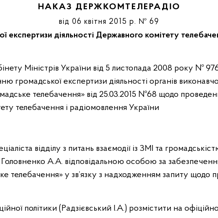
НАКАЗ ДЕРЖКОМТЕЛЕРАДІО
від 06 квітня 2015 р. № 69
ї експертизи діяльності Державного комітету телебачен
 громадської експертизи діяльності органів виконавчої 
ромадське телебачення» від 25.03.2015 №68 щодо проведе
тету телебачення і радіомовлення України
ціаліста відділу з питань взаємодії із ЗМІ та громадські
 Головненко А.А. відповідальною особою за забезпеченн
ке телебачення» у зв’язку з надходженням запиту щодо 
йної політики (Радзієвський І.А.) розмістити на офіційн