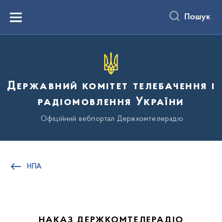
до
основного
Пошук
вмісту
Menu
Державний комітет телебачення і
радіомовлення України
Офіційний вебпортал Держкомтелерадіо
НПА
НАКАЗ ДЕРЖКОМТЕЛЕРАДІО