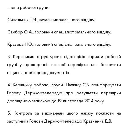
члени робочої групи:
Синельник
Г.М., начальник загального відділу;
Самбор
О.А., головний спеціаліст загального відділу;
Кравець Н.О., головний спеціаліст загального відділу.
3. Керівникам структурних підрозділів сприяти робочій
групі у проведенні вказаної перевірки та забезпечити
надання необхідних документів.
4. Керівнику робочої групи
Шапкіну
С.Б. поінформувати
Голову Держкомтелерадіо про результати перевірки
доповідною запискою до 19 листопада 2014 року.
5. Контроль за виконанням цього наказу покласти на
заступника Голови Держкомтелерадіо Кравченка Д.В.