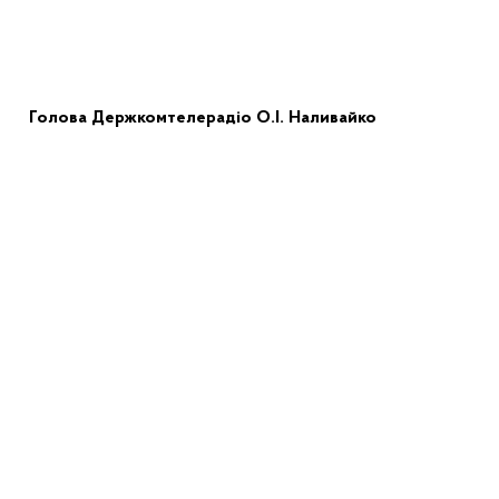
Голова Держкомтелерадіо
О.І. Наливайко