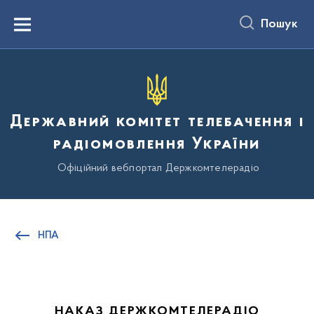
до
основного
Пошук
вмісту
Menu
Державний комітет телебачення і
радіомовлення України
Офіційний вебпортал Держкомтелерадіо
НПА
НАКАЗ ДЕРЖКОМТЕЛЕРАДІО