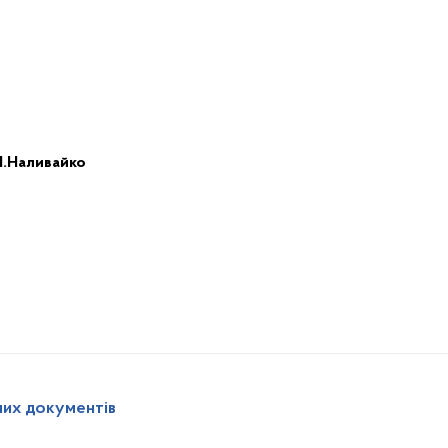
І.Наливайко
них документів