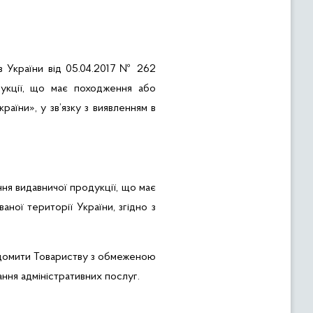
в України від 05.04.2017 № 262
дукції, що має походження або
раїни», у зв’язку з
виявленням в
ння видавничої продукції, що має
аної території України,
згідно з
домити
Товариству з обмеженою
ння адміністративних послуг.