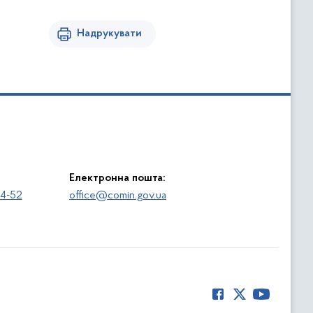
Надрукувати
Електронна пошта:
64-52
office@comin.gov.ua