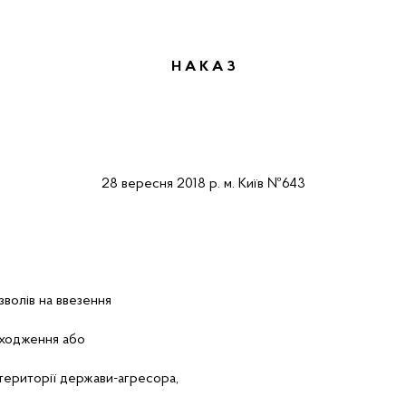
Н А К А
З
28
вересня
2018 р.
м.
Київ
№64
3
зволів на ввезення
оходження або
 території держави-агресора,