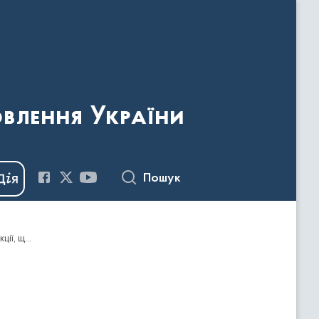
овлення України
Пошук
Наказ Держкомтелерадіо від 28.09.2018 №643 "Про надання відмови у видачі дозволу на ввезення видавничої продукції, що має походження або виготовлена та/або ввозиться з території держави-агресора, тимчасово окупованої території України"