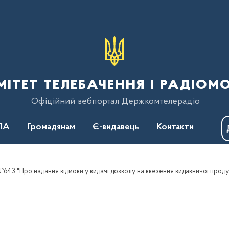
тет телебачення і радіом
Офіційний вебпортал Держкомтелерадіо
ПА
Громадянам
Є-видавець
Контакти