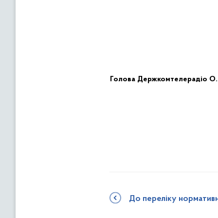
Голов
а
Держ
комтелерадіо
О.
До переліку норматив