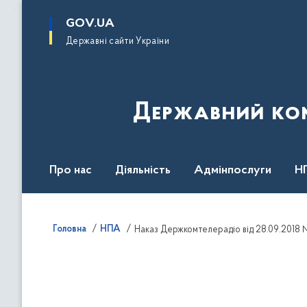
до
основного
GOV.UA
вмісту
Державні сайти України
Державний комі
Про нас
Діяльність
Адмінпослуги
Н
Головна
НПА