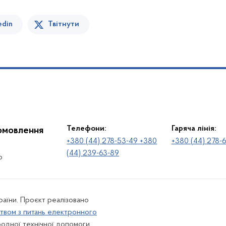
edin
Твітнути
Телефони:
Гаряча лінія:
іомовлення
+380 (44) 278-53-49 +380
+380 (44) 278-
(44) 239-63-89
о
раїни. Проєкт реалізовано
твом з питань електронного
одної технічної допомоги