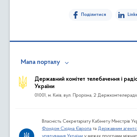
Поділитися
Link
Мапа порталу
Державний комітет телебачення і рад
України
01001, м. Київ, вул. Прорізна, 2 Держкомтелераді
Власність Секретаріату Кабінету Міністрів Ук
Фондом Східна Європа
та
Державним агентс
урядування України
у межах програми міжнар