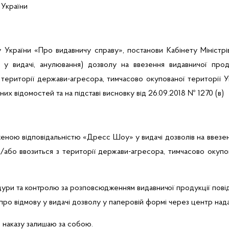
 України
 України «Про видавничу справу», постанови Кабінету Міністрі
ви у видачі, анулювання) дозволу на ввезення видавничої про
 території держави-агресора, тимчасово окупованої території Ук
них відомостей
та на підставі висновку від 26.09.2018 № 1270 (в)
еною відповідальністю «
Дресс
Шоу»
у видачі дозволів на ввезе
або ввозиться з території держави-агресора, тимчасово окупов
дури та контролю за розповсюдженням видавничої продукції
пові
про відмову у видачі дозволу у паперовій формі через центр нада
 наказу залишаю за собою.