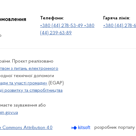
Телефони:
Гаряча лінія:
іомовлення
+380 (44) 278-53-49 +380
+380 (44) 278-
(44) 239-63-89
о
раїни. Проєкт реалізовано
твом з питань електронного
одної технічної допомоги
лади та участі громади»
(EGAP)
ї розвитку та співробітництва
 маєте зауваження або
n.gov.ua
розробник порталу
e Commons Attribution 4.0