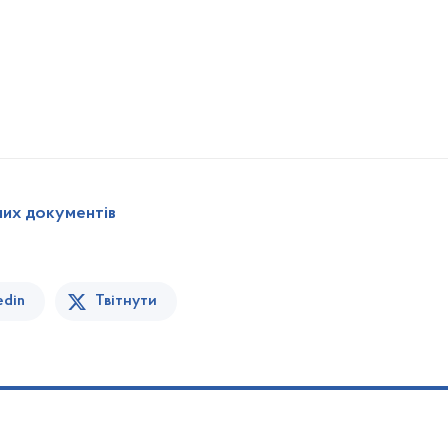
них документів
edin
Твітнути