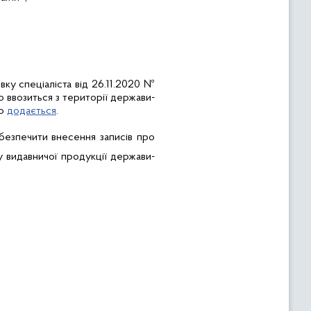
ку спеціаліста від 26.
1
1.2020 №
 ввозиться з території держави-
що
додається
.
безпечити в
несення записів про
у видавничої продукції держави-