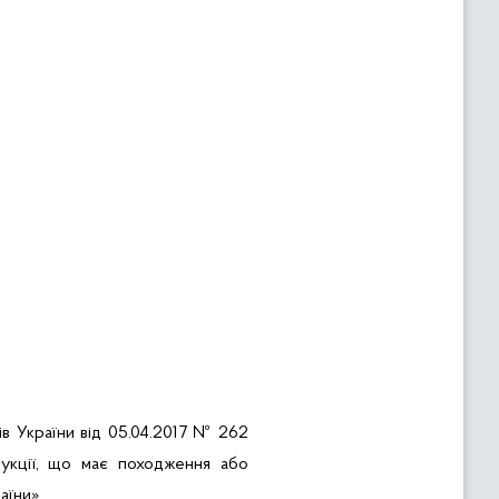
ів України від 05.04.2017 № 262
дукції, що має походження або
аїни»,