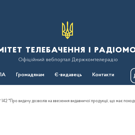
тет телебачення і радіом
Офіційний вебпортал Держкомтелерадіо
ПА
Громадянам
Є-видавець
Контакти