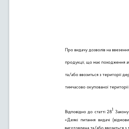
Про
видачу дозволів на ввезенн
продукції, що має походження 
та/або ввозиться з території д
тимчасово окупованої території
1
Відповідно до статті 28
Закону 
«
Деякі питання видачі (відмо
виготовлена та/або ввозиться з 