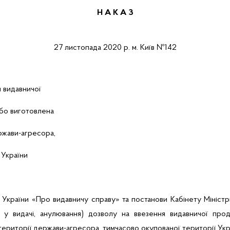
Н А К А З
2
7
листопада
2020 р.
м. Київ
№
1
42
я видавничої
або виготовлена
ержави-агресора,
 України
України «Про видавничу справу» та постанови Кабінету Міністр
ви у видачі, анулювання) дозволу на ввезення видавничої про
території держави-агресора, тимчасово окупованої території Укр