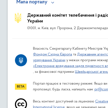
Мапа порталу
Державний комітет телебачення і рад
України
01001, м. Київ, вул. Прорізна, 2 Держкомтелераді
Власність Секретаріату Кабінету Міністрів Ук
Фондом Східна Європа
та
Державним агентс
урядування України
у межах програми міжнар
«Електронне врядування задля підзвітності в
, за фінансової підтримки
Швейцарської агенці
Портал працює в тестовому режимі. Якщо ви
пропозиції, будь ласка, напишіть нам:
pr@comi
Весь контент доступний за ліцензією
Creativ
International license
, якщо не зазначено інше