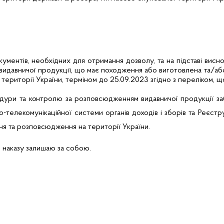
кументів, необхідних для отримання дозволу, та на підставі виснов
 видавничої продукції, що має походження або виготовлена та/або
території України, терміном до 25.09.2023 згідно з переліком, 
едури та контролю за розповсюдженням видавничої продукції
за
о-телекомунікаційної системи органів доходів і зборів та Реєстр
ня та розповсюдження на території України.
 наказу залишаю за собою.