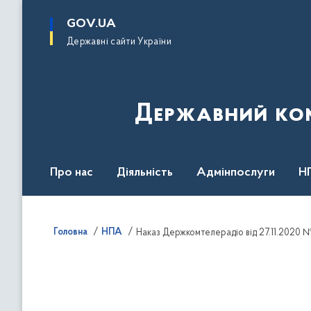
до
основного
GOV.UA
вмісту
Державні сайти України
Державний комі
Про нас
Діяльність
Адмінпослуги
Н
Головна
НПА