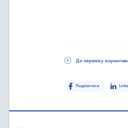
До переліку норматив
Поділитися
Link