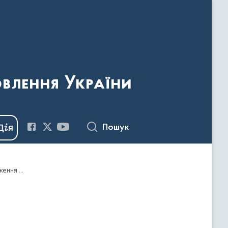
овлення України
Пошук
Наказ Держкомтелерадіо від 27.11.2020 № 142 "Про видачу дозволів на ввезення видавничої продукції, що має походження або виготовлена та/або ввозиться з території держави-агресора, тимчасово окупованої території України"