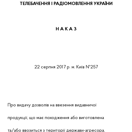
ТЕЛЕБАЧЕННЯ І РАДІОМОВЛЕННЯ УКРАЇНИ
Н А К А
З
22
серпня
2017 р.
м.
Київ
№257
Про
видачу
дозволів
на
ввезення
видавничої
продукції
,
що
має
походження
або
виготовлена
та/
або
ввозиться з
території
держави-агресора
,