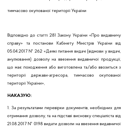
тимчасово
окупованої
території
України
Відповідно
до
статті
281 Закону
України
«Про
видавничу
справу» та постанови
Кабінету
Міні
стр
ів
України
від
05.04.2017 № 262 «
Деякі
питання
видачі
(
відмови
у
видачі
,
анулювання
)
дозволу
на
ввезення
видавничої
продукції
,
що
має
походження
або
виготовлена
та/
або
ввозиться з
території
держави-агресора
,
тимчасово
окупованої
території
України
»,
НАКАЗУЮ:
1. За результатами
перевірки
документів
,
необхідних
для
отримання
дозволу
, та на
п
ідставі
висновку
спеціаліста
від
21.08.2017 № 0198
видати
дозволи
на
ввезення
видавничої