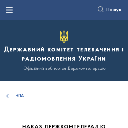
до
основного
Пошук
вмісту
Menu
Державний комітет телебачення і
радіомовлення України
Офіційний вебпортал Держкомтелерадіо
НПА
НАКАЗ ДЕРЖКОМТЕЛЕРАДІО