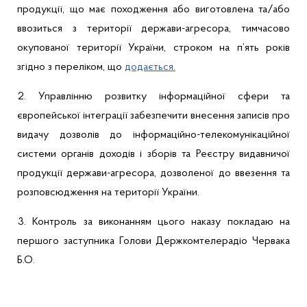
продукції
,
що
має
походження
або
виготовлена
та/
або
ввозиться з
території
держави-агресора
,
тимчасово
окупованої
території
України
,
строком
на
п’ять
років
згідно
з
переліком
,
що
додається
.
2.
Управлінню
розвитку
інформаційної
сфери
та
європейської
інтеграції
забезпечити
внесення
записів
про
видачу
дозволів
до
інформаційно-телекомунікаційної
системи
органів
доходів
і
зборів
та
Реєстру
видавничої
продукції
держави-агресора
,
дозволеної
до
ввезення
та
розповсюдження
на
території
України
.
3.
Контроль за
виконанням
цього
наказу
покладаю
на
першого
заступника
Голови
Держкомтелерадіо
Червака
Б.О.