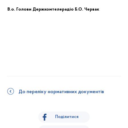
В.о
.
Голови
Держкомтелерадіо
Б.О.
Червак
До переліку нормативних документів
Поділитися