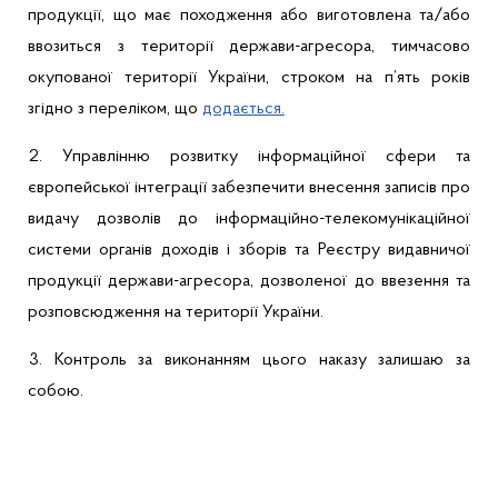
продукції
,
що
має
походження
або
виготовлена
та/
або
ввозиться з
території
держави-агресора
,
тимчасово
окупованої
території
України
,
строком
на
п’ять
років
згідно
з
переліком
,
що
додається
.
2.
Управлінню
розвитку
інформаційної
сфери
та
європейської
інтеграції
забезпечити
внесення
записів
про
видачу
дозволів
до
інформаційно-телекомунікаційної
системи
органів
доходів
і
зборів
та
Реєстру
видавничої
продукції
держави-агресора
,
дозволеної
до
ввезення
та
розповсюдження
на
території
України
.
3.
Контроль за
виконанням
цього
наказу
залишаю
за
собою.