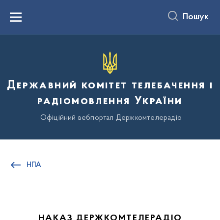
до
основного
Пошук
вмісту
Menu
Державний комітет телебачення і
радіомовлення України
Офіційний вебпортал Держкомтелерадіо
НПА
НАКАЗ ДЕРЖКОМТЕЛЕРАДІО