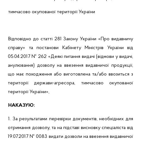
тимчасово
окупованої
території
України
Відповідно
до
статті
281 Закону
України
«Про
видавничу
справу» та постанови
Кабінету
Міні
стр
ів
України
від
05.04.2017 № 262 «
Деякі
питання
видачі
(
відмови
у
видачі
,
анулювання
)
дозволу
на
ввезення
видавничої
продукції
,
що
має
походження
або
виготовлена
та/
або
ввозиться з
території
держави-агресора
,
тимчасово
окупованої
території
України
»,
НАКАЗУЮ:
1. За результатами
перевірки
документів
,
необхідних
для
отримання
дозволу
, та на
п
ідставі
висновку
спеціаліста
від
19.07.2017 № 0083
видати
дозволи
на
ввезення
видавничої