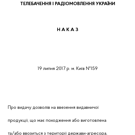
ТЕЛЕБАЧЕННЯ І РАДІОМОВЛЕННЯ УКРАЇНИ
Н А К А
З
19
липня
2017 р.
м.
Київ
№159
Про
видачу
дозволів
на
ввезення
видавничої
продукції
,
що
має
походження
або
виготовлена
та/
або
ввозиться з
території
держави-агресора
,