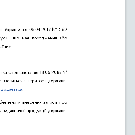
ів України від 05.04.2017 № 262
дукції, що має походження або
аїни»,
вка спеціаліста від 18.06.2018 №
 ввозиться з території держави-
о
додається
.
безпечити в
несення записів про
у видавничої продукції держави-