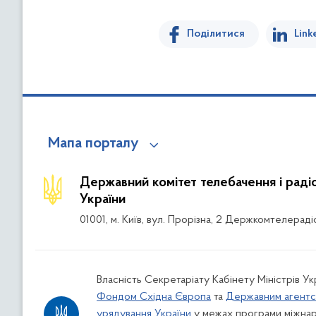
Поділитися
Link
Мапа порталу
Державний комітет телебачення і рад
України
01001, м. Київ, вул. Прорізна, 2 Держкомтелераді
Власність Секретаріату Кабінету Міністрів Ук
Фондом Східна Європа
та
Державним агентс
урядування України
у межах програми міжнар