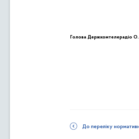
Голов
а
Держ
комтелерадіо
О.
До переліку норматив