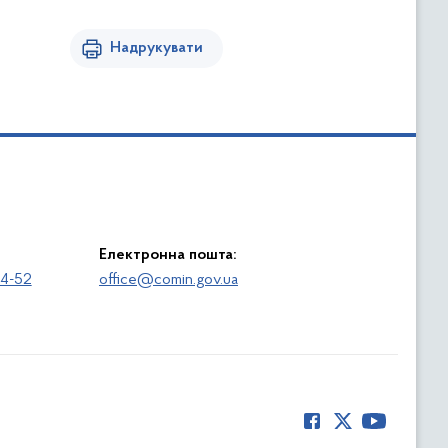
Надрукувати
Електронна пошта:
64-52
office@comin.gov.ua