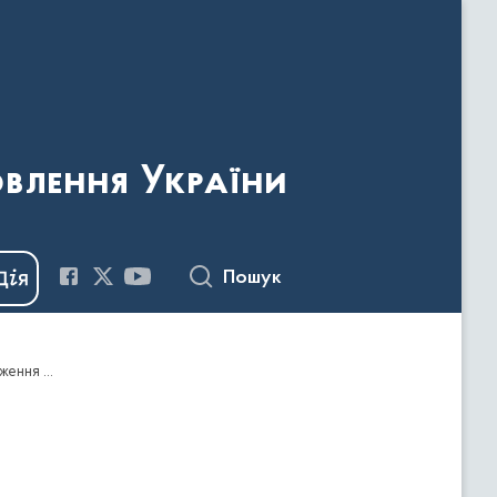
овлення України
Пошук
Наказ Держкомтелерадіо від 19.06.2018 №380 "Про видачу дозволів на ввезення видавничої продукції, що має походження або виготовлена та/або ввозиться з території держави-агресора, тимчасово окупованої території України"