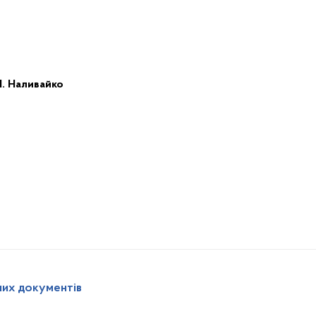
І.
Наливайко
них документів