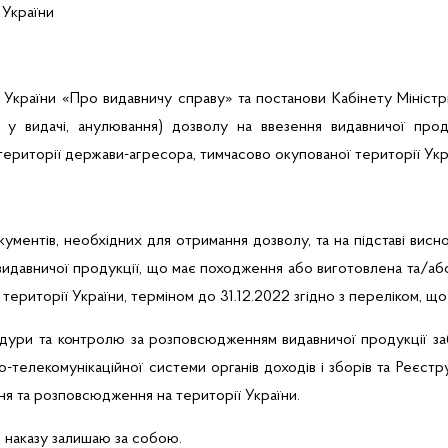
 України
України «Про видавничу справу» та постанови Кабінету Міністр
ви у видачі, анулювання) дозволу на ввезення видавничої про
території держави-агресора, тимчасово окупованої території Укр
кументів, необхідних для отримання дозволу, та на підставі висно
 видавничої продукції, що має походження або виготовлена та/або
території України, терміном до 31.12.2022 згідно з переліком, щ
едури та контролю за розповсюдженням видавничої продукції
за
о-телекомунікаційної системи органів доходів і зборів та Реєстр
ня та розповсюдження на території України.
 наказу залишаю за собою.