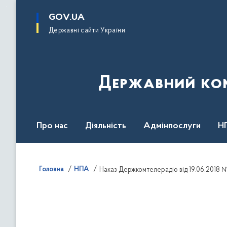
до
основного
GOV.UA
вмісту
Державні сайти України
Державний комі
Про нас
Діяльність
Адмінпослуги
Н
Головна
НПА