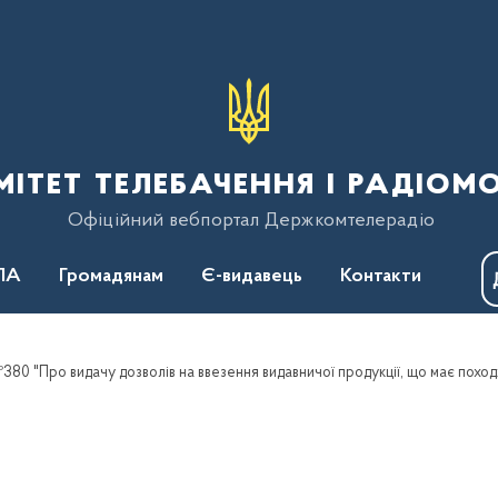
тет телебачення і радіом
Офіційний вебпортал Держкомтелерадіо
ПА
Громадянам
Є-видавець
Контакти