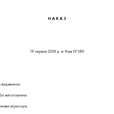
Н А К А
З
19
червня
2018 р.
м.
Київ
№
380
я видавничої
або виготовлена
ержави-агресора,