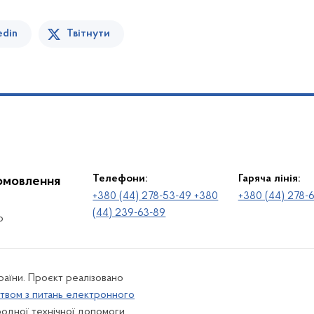
edin
Твітнути
Телефони:
Гаряча лінія:
іомовлення
+380 (44) 278-53-49 +380
+380 (44) 278-
(44) 239-63-89
о
раїни. Проєкт реалізовано
твом з питань електронного
одної технічної допомоги