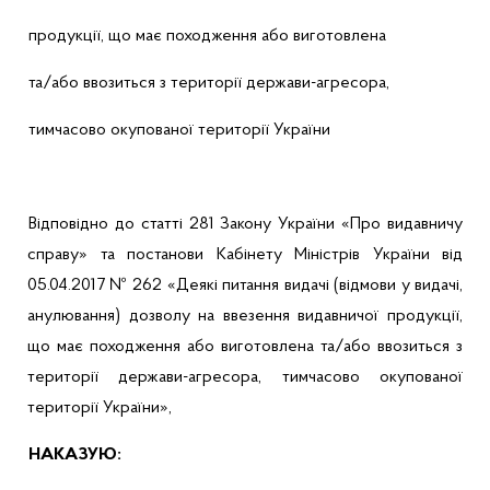
продукції
,
що
має
походження
або
виготовлена
та/
або
ввозиться з
території
держави-агресора
,
тимчасово
окупованої
території
України
Відповідно
до
статті
281 Закону
України
«Про
видавничу
справу» та постанови
Кабінету
Міні
стр
ів
України
від
05.04.2017 № 262 «
Деякі
питання
видачі
(
відмови
у
видачі
,
анулювання
)
дозволу
на
ввезення
видавничої
продукції
,
що
має
походження
або
виготовлена
та/
або
ввозиться з
території
держави-агресора
,
тимчасово
окупованої
території
України
»,
НАКАЗУЮ: