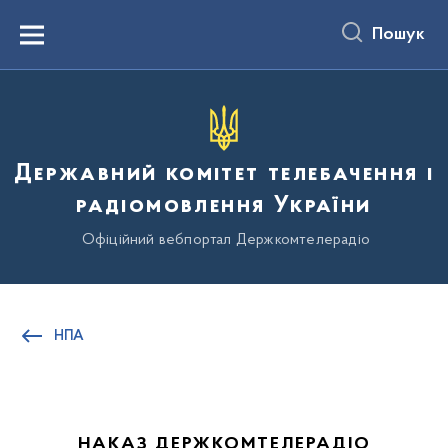
до
основного
Пошук
вмісту
Menu
Державний комітет телебачення і
радіомовлення України
Офіційний вебпортал Держкомтелерадіо
НПА
НАКАЗ ДЕРЖКОМТЕЛЕРАДІО