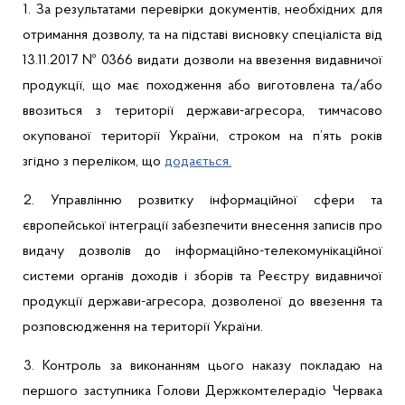
1. За результатами
перевірки
документів
,
необхідних
для
отримання
дозволу
, та на
п
ідставі
висновку
спеціаліста
від
13.11.2017 № 0366
видати
дозволи
на
ввезення
видавничої
продукції
,
що
має
походження
або
виготовлена
та/
або
ввозиться з
території
держави-агресора
,
тимчасово
окупованої
території
України
,
строком
на
п’ять
років
згідно
з
переліком
,
що
додається
.
2.
Управлінню
розвитку
інформаційної
сфери
та
європейської
інтеграції
забезпечити
внесення
записів
про
видачу
дозволів
до
інформаційно-телекомунікаційної
системи
органів
доходів
і
зборів
та
Реєстру
видавничої
продукції
держави-агресора
,
дозволеної
до
ввезення
та
розповсюдження
на
території
України
.
3.
Контроль за
виконанням
цього
наказу
покладаю
на
першого
заступника
Голови
Держкомтелерадіо
Червака