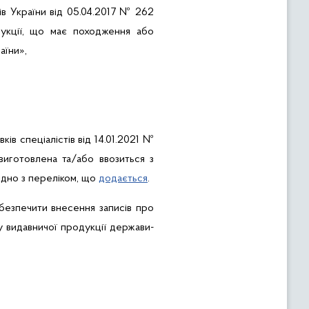
ів України від 05.04.2017 № 262
дукції, що має походження або
аїни»,
ів спеціалістів від 14.01.2021
№
иготовлена та/або ввозиться з
ідно з переліком, що
додається
.
безпечити в
несення записів про
у видавничої продукції держави-