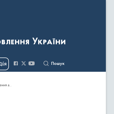
овлення України
Пошук
Наказ Держкомтелерадіо від 15.01.2021 № 20 "Про видачу дозволів на ввезення видавничої продукції, що має походження або виготовлена та/або ввозиться з території держави-агресора, тимчасово окупованої території України"