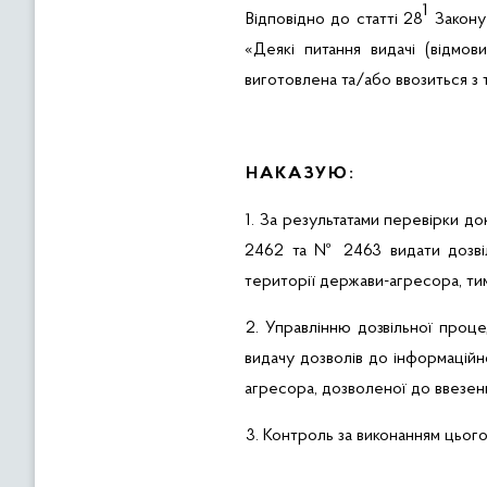
1
Відповідно до статті 28
Закону 
«
Деякі питання видачі (відмо
виготовлена та/або ввозиться з 
НАКАЗУЮ:
1. За результатами перевірки док
2462 та № 2463 видати дозвіл
території держави-агресора, ти
2.
Управлінню
дозвільної проц
видачу дозволів до інформаційн
агресора, дозволеної до ввезен
3.
Контроль за виконанням цього