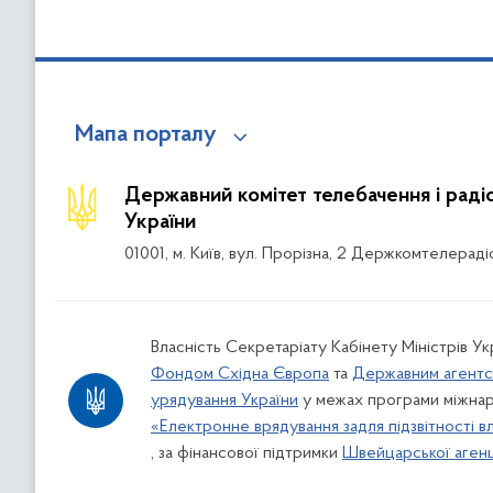
Мапа порталу
Державний комітет телебачення і рад
України
01001, м. Київ, вул. Прорізна, 2 Держкомтелераді
Власність Секретаріату Кабінету Міністрів Ук
Фондом Східна Європа
та
Державним агентс
урядування України
у межах програми міжнар
«Електронне врядування задля підзвітності в
, за фінансової підтримки
Швейцарської агенці