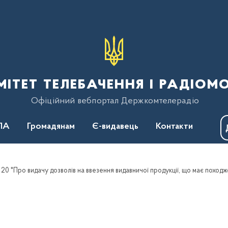
тет телебачення і радіом
Офіційний вебпортал Держкомтелерадіо
ПА
Громадянам
Є-видавець
Контакти