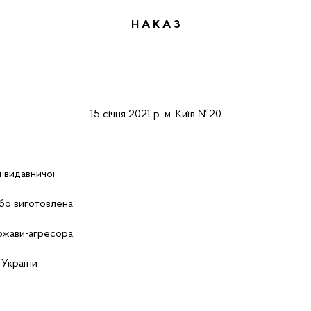
Н А К А
З
15 січня
2021 р.
м.
Київ
№
20
я видавничої
або виготовлена
ержави-агресора,
 України