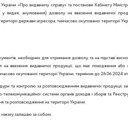
України «Про видавничу справу» та постанови Кабінету Міністр
ви у видачі, анулювання) дозволу на ввезення видавничої про
території держави-агресора, тимчасово окупованої території Укр
ументів, необхідних для отримання дозволу, та на підставі висновк
 на ввезення видавничої продукції, що має походження або в
мчасово окупованої території України, терміном до 26.06.2024 зг
едури та контролю за розповсюдженням видавничої продукції
за
о-телекомунікаційної системи органів доходів і зборів та Реєстр
ня та розповсюдження на території України.
 наказу залишаю за собою.