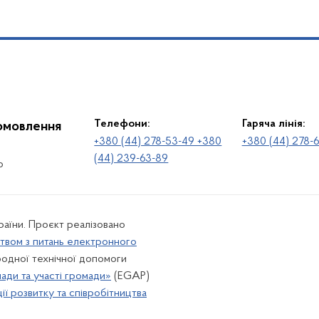
Телефони:
Гаряча лінія:
іомовлення
+380 (44) 278-53-49 +380
+380 (44) 278-
(44) 239-63-89
о
раїни. Проєкт реалізовано
твом з питань електронного
одної технічної допомоги
лади та участі громади»
(EGAP)
ї розвитку та співробітництва