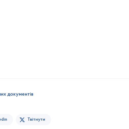
них документів
edin
Твітнути