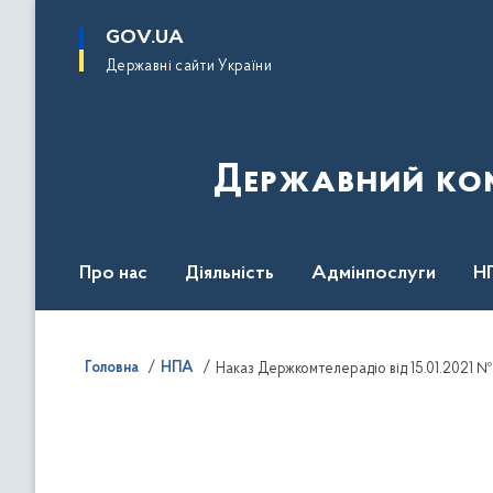
до
основного
GOV.UA
вмісту
Державні сайти України
Державний комі
Про нас
Діяльність
Адмінпослуги
Н
Головна
НПА