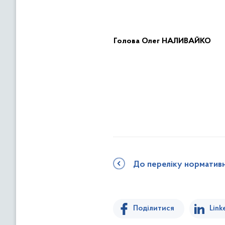
Голов
а
Олег НАЛИВАЙКО
До переліку норматив
Поділитися
Link