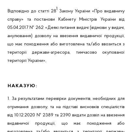
1
Відповідно до статті 28
Закону України «Про видавничу
справу» та постанови Кабінету Міністрів України від
05.04.2017 № 262
«
Деякі питання видачі (відмови у видачі,
анулювання) дозволу на ввезення видавничої продукції,
що має походження або виготовлена та/або ввозиться з
території держави-агресора, тимчасово окупованої
території України»,
НАКАЗУЮ:
1.
За результатами перевірки документів, необхідних для
отримання дозволу, та на підставі висновків спеціалістів
від 10.12.2020 № 2389 та 2390 видати дозвіл на ввезення
видавничої продукції, що має походження або
виготовлена та/або ввозиться з території держави-