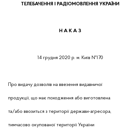
ТЕЛЕБАЧЕННЯ І РАДІОМОВЛЕННЯ УКРАЇНИ
Н А К А
З
14
грудня
2020 р.
м.
Київ
№
1
70
Про
видачу дозволів на ввезення видавничої
продукції, що має походження або виготовлена
та/або ввозиться з території держави-агресора,
тимчасово окупованої території України