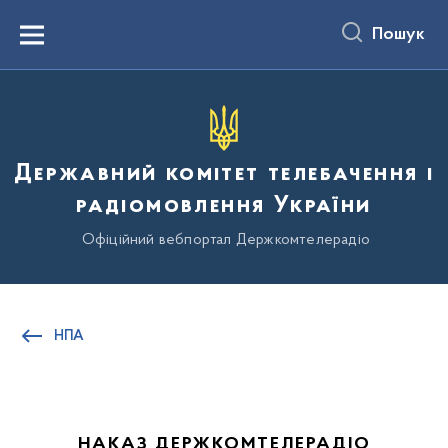
до
основного
Пошук
вмісту
Menu
Державний комітет телебачення і
радіомовлення України
Офіційний вебпортал Держкомтелерадіо
НПА
НАКАЗ ДЕРЖКОМТЕЛЕРАДІО