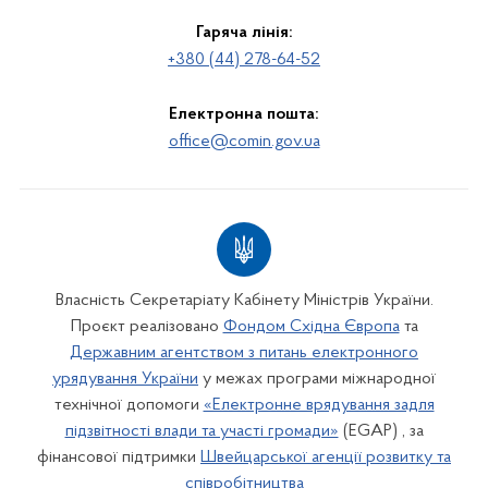
Гаряча лінія:
+380 (44) 278-64-52
Електронна пошта:
office@comin.gov.ua
Власність Секретаріату Кабінету Міністрів України.
Проєкт реалізовано
Фондом Східна Європа
та
Державним агентством з питань електронного
урядування України
у межах програми міжнародної
технічної допомоги
«Електронне врядування задля
підзвітності влади та участі громади»
(EGAP) , за
фінансової підтримки
Швейцарської агенції розвитку та
співробітництва