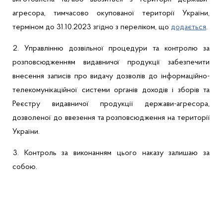
агресора, тимчасово окупованої території України,
терміном до 31.10.2023 згідно з переліком, що
додається
.
2.
Управлінню
дозвільної процедури та контролю за
розповсюдженням видавничої продукції
забезпечити
в
несення записів про видачу дозволів до інформаційно-
телекомунікаційної системи органів доходів і зборів та
Реєстру видавничої продукції держави-агресора,
дозволеної до ввезення та розповсюдження на території
України.
3.
Контроль за виконанням цього наказу залишаю за
собою.