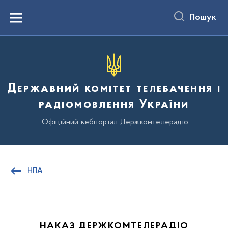
до
основного
Пошук
вмісту
Menu
Державний комітет телебачення і
радіомовлення України
Офіційний вебпортал Держкомтелерадіо
НПА
НАКАЗ ДЕРЖКОМТЕЛЕРАДІО