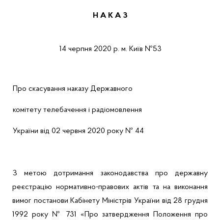
Н А К А З
14
черпня 2020 р.
м. Київ
№
53
Про скасування наказу Державного
комітету телебачення і радіомовлення
України від
0
2 червня 2020 року №
4
4
З метою дотримання законодавства про державну
реєстрацію нормативно-правових актів та на виконання
вимог постанови Кабінету Міністрів України від
28 грудня
1992 року № 731 «Про затвердження Положення про