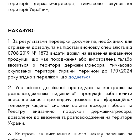
території держави-агресора, тимчасово окупованої
території України»,
НАКАЗУЮ:
1. За результатами перевірки документів, необхідних для
отримання дозволу, та на підставі висновку спеціаліста від
07.08.2019 № 1873 видати дозвіл на ввезення видавничої
продукції, що має походження або виготовлена та/або
ввозиться з території держави-агресора, тимчасово
окупованої території України, терміном до 17.07.2024
року згідно з переліком, що
додається
.
2. Управлінню дозвільної процедури та контролю за
розповсюдженням видавничої продукції забезпечити
внесення записів про видачу дозволів до інформаційно-
телекомунікаційної системи органів доходів і зборів та
Реєстру видавничої продукції держави-агресора,
дозволеної до ввезення та розповсюдження на території
України.
3.
Контроль за виконанням цього наказу залишаю за