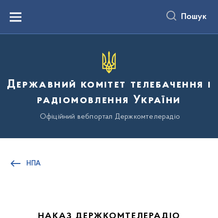
до
основного
Пошук
вмісту
Menu
Державний комітет телебачення і
радіомовлення України
Офіційний вебпортал Держкомтелерадіо
НПА
НАКАЗ ДЕРЖКОМТЕЛЕРАДІО