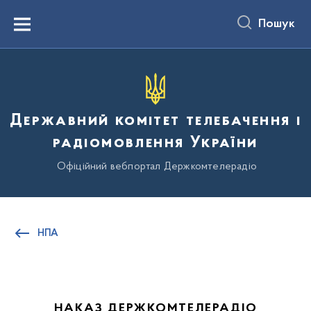
до
основного
Пошук
вмісту
Menu
Державний комітет телебачення і
радіомовлення України
Офіційний вебпортал Держкомтелерадіо
НПА
НАКАЗ ДЕРЖКОМТЕЛЕРАДІО