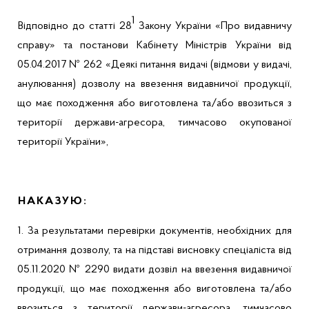
1
Відповідно до статті 28
Закону України «Про видавничу
справу» та постанови Кабінету Міністрів України від
05.04.2017 № 262
«
Деякі питання видачі (відмови у видачі,
анулювання) дозволу на ввезення видавничої продукції,
що має походження або виготовлена та/або ввозиться з
території держави-агресора, тимчасово окупованої
території України»,
НАКАЗУЮ:
1. За результатами перевірки документів, необхідних для
отримання дозволу, та на підставі висновку спеціаліста від
05.11.2020 № 2290 видати дозвіл на ввезення видавничої
продукції, що має походження або виготовлена та/або
ввозиться з території держави-агресора, тимчасово