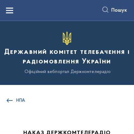
до
основного
Пошук
вмісту
Menu
Державний комітет телебачення і
радіомовлення України
Офіційний вебпортал Держкомтелерадіо
НПА
НАКАЗ ДЕРЖКОМТЕЛЕРАДІО