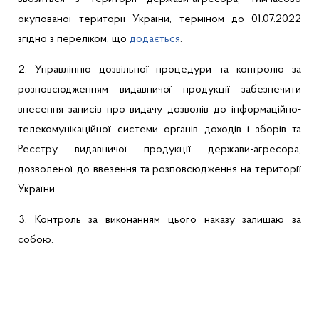
окупованої території України, терміном до 01.07.2022
згідно з переліком, що
додається
.
2.
Управлінню
дозвільної процедури та контролю за
розповсюдженням видавничої продукції
забезпечити
в
несення записів про видачу дозволів до інформаційно-
телекомунікаційної системи органів доходів і зборів та
Реєстру видавничої продукції держави-агресора,
дозволеної до ввезення та розповсюдження на території
України.
3.
Контроль за виконанням цього наказу залишаю за
собою.