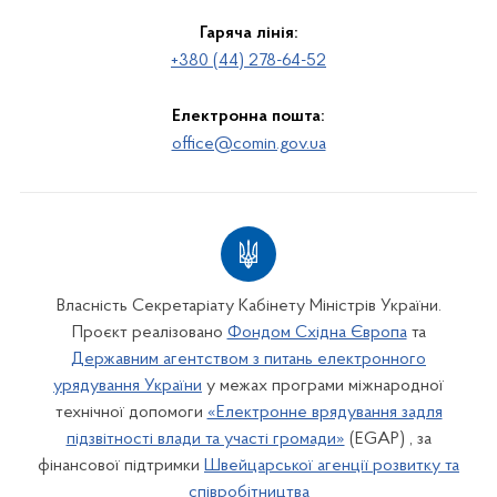
Гаряча лінія:
+380 (44) 278-64-52
Електронна пошта:
office@comin.gov.ua
Власність Секретаріату Кабінету Міністрів України.
Проєкт реалізовано
Фондом Східна Європа
та
Державним агентством з питань електронного
урядування України
у межах програми міжнародної
технічної допомоги
«Електронне врядування задля
підзвітності влади та участі громади»
(EGAP) , за
фінансової підтримки
Швейцарської агенції розвитку та
співробітництва