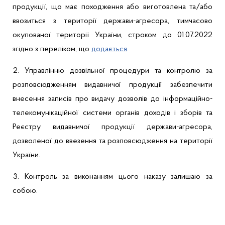
продукції, що має походження або виготовлена та/або
ввозиться з території держави-агресора, тимчасово
окупованої території України, строком до 01.07.2022
згідно з переліком, що
додається
.
2.
Управлінню
дозвільної процедури та контролю за
розповсюдженням видавничої продукції
забезпечити
в
несення записів про видачу дозволів до інформаційно-
телекомунікаційної системи органів доходів і зборів та
Реєстру видавничої продукції держави-агресора,
дозволеної до ввезення та розповсюдження на території
України.
3.
Контроль за виконанням цього наказу залишаю за
собою.