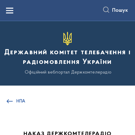
до
основного
Пошук
вмісту
Menu
Державний комітет телебачення і
радіомовлення України
Офіційний вебпортал Держкомтелерадіо
НПА
НАКАЗ ДЕРЖКОМТЕЛЕРАДІО