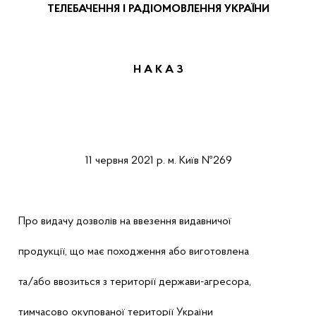
ТЕЛЕБАЧЕННЯ І РАДІОМОВЛЕННЯ УКРАЇНИ
Н А К А
З
11
червня
2021 р.
м.
Київ
№269
Про
видачу дозволів на ввезення видавничої
продукції, що має походження або виготовлена
та/або ввозиться з території держави-агресора,
тимчасово окупованої території України