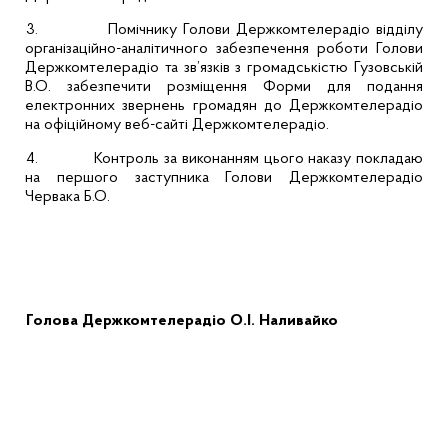
3.
Помічнику Голови Держкомтелерадіо відділу
організаційно-аналітичного забезпечення роботи Голови
Держкомтелерадіо та
зв’язків
з громадськістю
Гузовській
В.О. забезпечити розміщення Форми для подання
електронних звернень громадян до Держкомтелерадіо
на офіційному веб-сайті Держкомтелерадіо.
4.
Контроль за виконанням цього наказу покладаю
на першого заступника Голови Держкомтелерадіо
Червака Б.О.
Голова Держкомтелерадіо
О.І. Наливайко