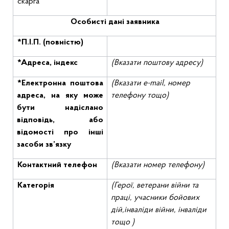
скарга
Особисті дані заявника
*П.І.П. (повністю)
*Адреса, індекс
(Вказати поштову адресу)
*Електронна поштова
(Вказати
e
-
mail
, номер
адреса, на яку може
телефону тощо)
бути надіслано
відповідь, або
відомості про інші
засоби зв’язку
Контактний телефон
(Вказати номер телефону)
Категорія
(Герої, ветерани війни та
праці
,
учасники
бойових
дій,інваліди
війни
,
інваліди
тощо
)