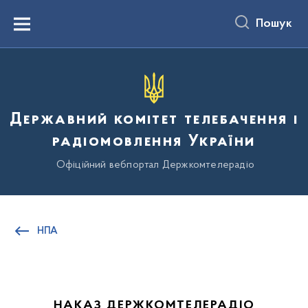
до
основного
Пошук
вмісту
Menu
Державний комітет телебачення і
радіомовлення України
Офіційний вебпортал Держкомтелерадіо
НПА
НАКАЗ ДЕРЖКОМТЕЛЕРАДІО