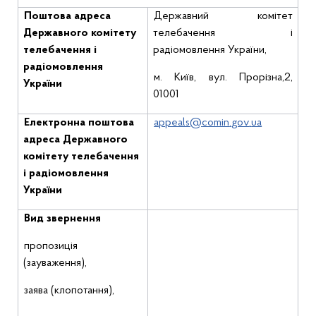
Поштова адреса
Державний комітет
Державного комітету
телебачення і
телебачення і
радіомовлення України,
радіомовлення
м. Київ, вул. Прорізна,2,
України
01001
Електронна поштова
appeals
@
comin
.
gov
.
ua
адреса Державного
комітету телебачення
і радіомовлення
України
Вид звернення
пропозиція
(зауваження),
заява (клопотання),