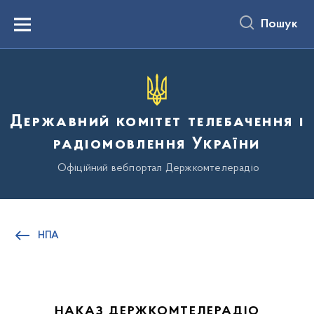
до
основного
Пошук
вмісту
Menu
Державний комітет телебачення і
радіомовлення України
Офіційний вебпортал Держкомтелерадіо
НПА
НАКАЗ ДЕРЖКОМТЕЛЕРАДІО