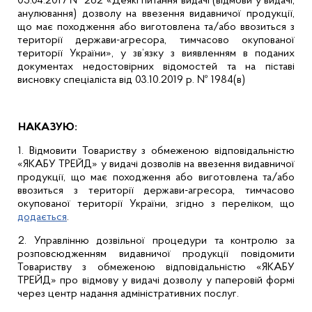
05.04.2017 № 262 «Деякі питання видачі (відмови у видачі,
анулювання) дозволу на ввезення видавничої продукції,
що має походження або виготовлена та/або ввозиться з
території держави-агресора, тимчасово окупованої
території України», у зв’язку з виявленням в поданих
документах недостовірних відомостей та на піставі
висновку спеціаліста від 03.10.2019 р. № 1984(в)
НАКАЗУЮ:
1. Відмовити Товариству з обмеженою відповідальністю
«ЯКАБУ ТРЕЙД» у видачі дозволів на ввезення видавничої
продукції, що має походження або виготовлена та/або
ввозиться з території держави-агресора, тимчасово
окупованої території України, згідно з переліком, що
додається
.
2. Управлінню дозвільної процедури та контролю за
розповсюдженням видавничої продукції повідомити
Товариству з обмеженою відповідальністю «ЯКАБУ
ТРЕЙД» про відмову у видачі дозволу у паперовій формі
через центр надання адміністративних послуг.