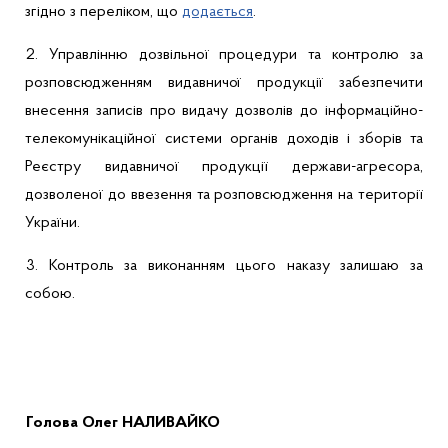
згідно з переліком, що
додається
.
2.
Управлінню
дозвільної процедури та контролю за
розповсюдженням видавничої продукції
забезпечити
в
несення записів про видачу дозволів до інформаційно-
телекомунікаційної системи органів доходів і зборів та
Реєстру видавничої продукції держави-агресора,
дозволеної до ввезення та розповсюдження на території
України.
3.
Контроль за виконанням цього наказу залишаю за
собою.
Голов
а
Олег НАЛИВАЙКО