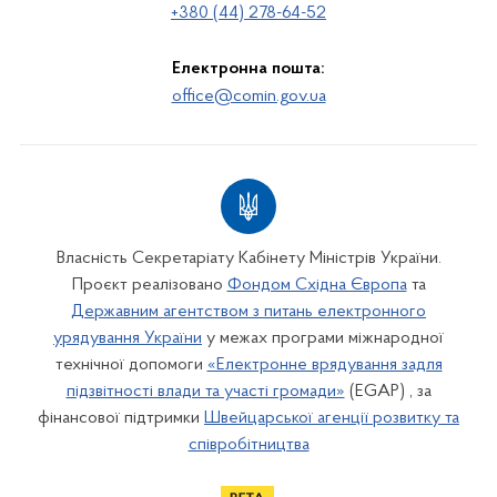
+380 (44) 278-64-52
Електронна пошта:
office@comin.gov.ua
Власність Секретаріату Кабінету Міністрів України.
Проєкт реалізовано
Фондом Східна Європа
та
Державним агентством з питань електронного
урядування України
у межах програми міжнародної
технічної допомоги
«Електронне врядування задля
підзвітності влади та участі громади»
(EGAP) , за
фінансової підтримки
Швейцарської агенції розвитку та
співробітництва