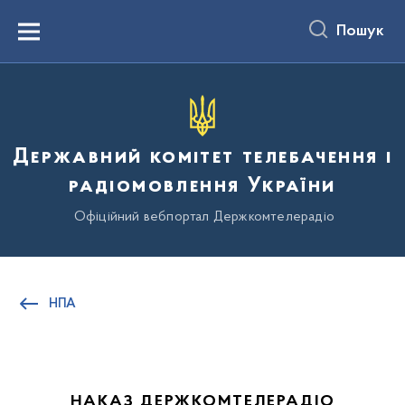
до
основного
Пошук
вмісту
Menu
Державний комітет телебачення і
радіомовлення України
Офіційний вебпортал Держкомтелерадіо
НПА
НАКАЗ ДЕРЖКОМТЕЛЕРАДІО