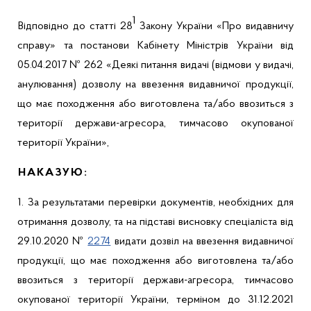
1
Відповідно до статті 28
Закону України «Про видавничу
справу» та постанови Кабінету Міністрів України від
05.04.2017 № 262
«
Деякі питання видачі (відмови у видачі,
анулювання) дозволу на ввезення видавничої продукції,
що має походження або виготовлена та/або ввозиться з
території держави-агресора, тимчасово окупованої
території України»,
НАКАЗУЮ:
1. За результатами перевірки документів, необхідних для
отримання дозволу, та на підставі висновку спеціаліста від
29.10.2020 №
2274
видати дозвіл на ввезення видавничої
продукції, що має походження або виготовлена та/або
ввозиться з території держави-агресора, тимчасово
окупованої території України, терміном до 31.12.2021