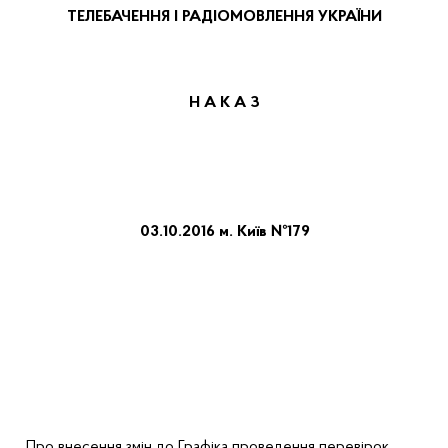
ТЕЛЕБАЧЕННЯ І РАДІОМОВЛЕННЯ УКРАЇНИ
Н А К А З
0
3
.10.2016
м. Київ
№1
79
Про внесення змін до Графіка проведення перевірок