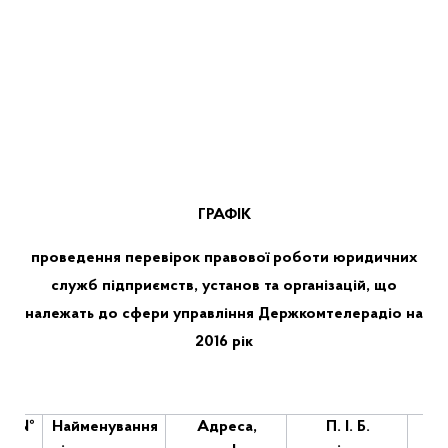
ГРАФІК
проведення перевірок правової роботи юридичних
служб підприємств, установ та організацій, що
належать до сфери управління Держкомтелерадіо на
2016 рік
№
Найменування
Адреса,
П. І. Б.
П