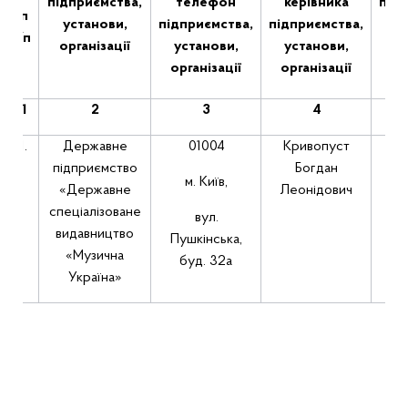
підприємства,
телефон
керівника
про
п
установи,
підприємства,
підприємства,
пе
/п
організації
установи,
установи,
організації
організації
1
2
3
4
1
.
Державне
01004
Кривопуст
0
7
підприємство
Богдан
м. Київ,
«Державне
Леонідович
спеціалізоване
вул.
видавництво
Пушкінська,
«Музична
буд. 32а
Україна»