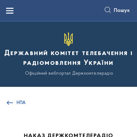
до
основного
Пошук
вмісту
Menu
Державний комітет телебачення і
радіомовлення України
Офіційний вебпортал Держкомтелерадіо
НПА
НАКАЗ ДЕРЖКОМТЕЛЕРАДІО