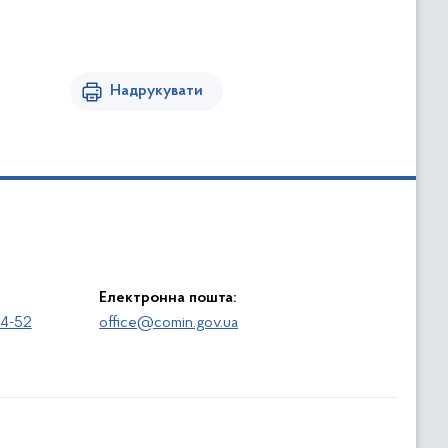
Надрукувати
Електронна пошта:
64-52
office@comin.gov.ua