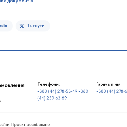
них документів
edin
Твітнути
Телефони:
Гаряча лінія:
іомовлення
+380 (44) 278-53-49 +380
+380 (44) 278-
(44) 239-63-89
о
раїни. Проєкт реалізовано