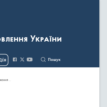
овлення України
Пошук
Наказ Держкомтелерадіо від 03.04.2018 №201 "Про видачу дозволів на ввезення видавничої продукції, що має походження або виготовлена та/або ввозиться з території держави-агресора, тимчасово окупованої території України"