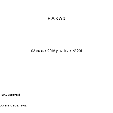
Н А К А
З
03
квітня
2018 р.
м.
Київ
№
201
я видавничої
або виготовлена