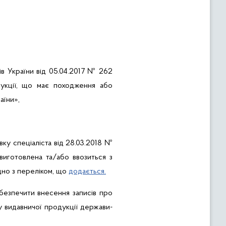
ів України від 05.04.2017 № 262
дукції, що має походження або
аїни»,
вку спеціаліста від 28.03.2018 №
иготовлена та/або ввозиться з
ідно з переліком, що
додається.
безпечити в
несення записів про
у видавничої продукції держави-