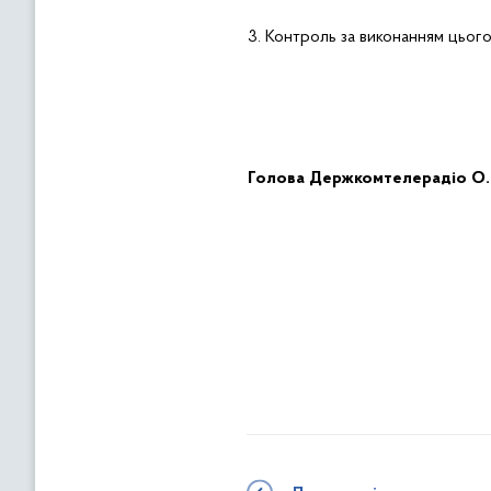
3.
Контроль за виконанням цього
Голов
а
Держ
комтелерадіо
О.