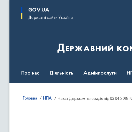
до
основного
GOV.UA
вмісту
Державні сайти України
Державний комі
Про нас
Діяльність
Адмінпослуги
Н
Головна
НПА