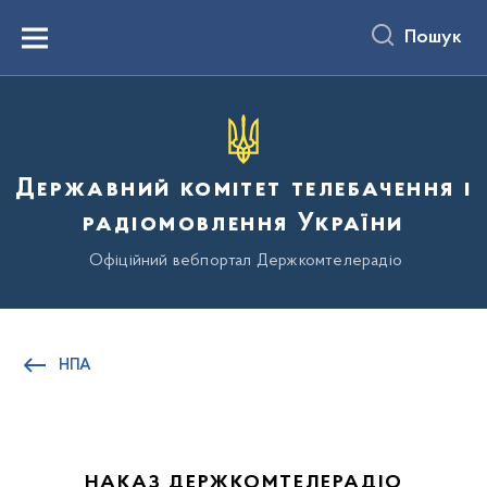
до
основного
Пошук
вмісту
Menu
Державний комітет телебачення і
радіомовлення України
Офіційний вебпортал Держкомтелерадіо
НПА
НАКАЗ ДЕРЖКОМТЕЛЕРАДІО