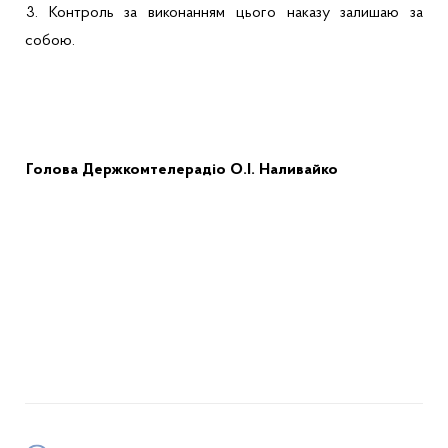
3.
Контроль за виконанням цього наказу залишаю за
собою.
Голов
а
Держ
комтелерадіо
О.І. Наливайко