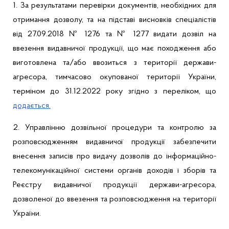
1. За результатами перевірки документів, необхідних для
отримання дозволу, та на підставі висновків спеціалістів
від 27.09.2018 № 1276 та № 1277 видати дозвіл на
ввезення видавничої продукції, що має походження або
виготовлена та/або ввозиться з території держави-
агресора, тимчасово окупованої території України,
терміном до 31.12.2022 року згідно з переліком, що
додається.
2.
Управлінню
дозвільної процедури та контролю за
розповсюдженням видавничої продукції
забезпечити
в
несення записів про видачу дозволів до інформаційно-
телекомунікаційної системи органів доходів і зборів та
Реєстру видавничої продукції держави-агресора,
дозволеної до ввезення та розповсюдження на території
України.