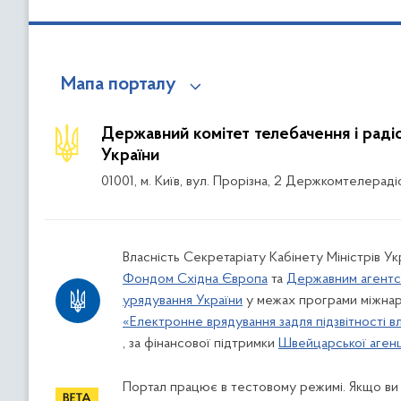
Мапа порталу
Державний комітет телебачення і рад
України
01001, м. Київ, вул. Прорізна, 2 Держкомтелераді
Власність Секретаріату Кабінету Міністрів Ук
Фондом Східна Європа
та
Державним агентс
урядування України
у межах програми міжнар
«Електронне врядування задля підзвітності в
, за фінансової підтримки
Швейцарської агенці
Портал працює в тестовому режимі. Якщо ви