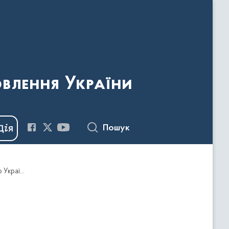
овлення України
Пошук
Наказ Держкомтелерадіо України від 05.06.2014 № 65 "Про внесення змін у Додаток 2 до наказу Держкомтелерадіо України від 7 липня 2011 року № 169 "Про організацію і проведення особистого прийому громадян керівництвом Держкомтелерадіо України"