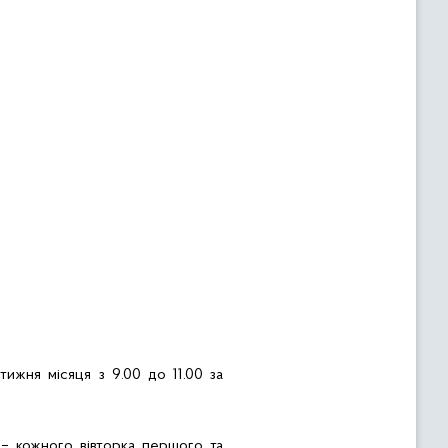
ижня місяця з 9.00 до 11.00 за
– кожного вівторка першого та