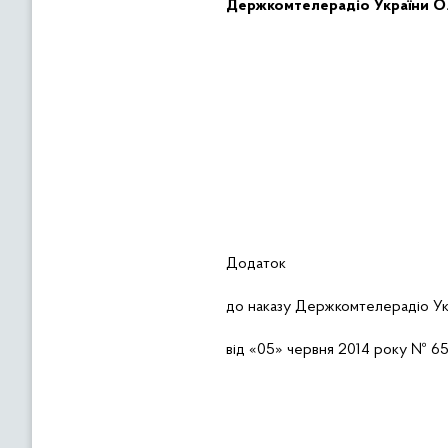
Держкомтелерадіо України
О
Додаток
до наказу Держкомтелерадіо Ук
від «05» червня 2014 року
№ 6