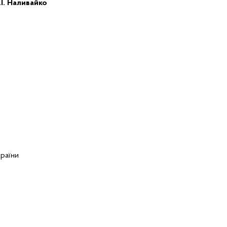
.І. Наливайко
раїни
5