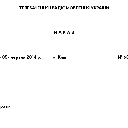
ТЕЛЕБАЧЕННЯ І РАДІОМОВЛЕННЯ УКРАЇНИ
Н А К А З
«05» червня 2014 р. м. Київ № 6
раїни