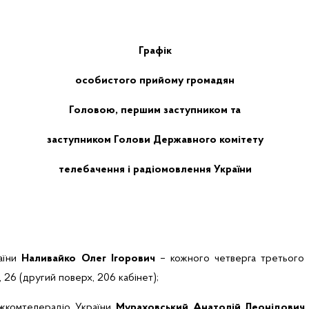
Графік
особистого прийому громадян
Головою, першим заступником та
заступником Голови Державного комітету
телебачення і радіомовлення України
аїни
Наливайко Олег Ігорович
– кожного четверга третього т
, 26 (другий поверх, 206 кабінет);
жкомтелерадіо України
Мураховський Анатолій Леонідович