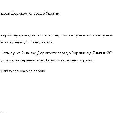
 апараті Держкомтелерадіо України
го прийому громадян Головою, першим заступником та заступни
аїни в редакції, що додається.
нність, пункт 2 наказу Держкомтелерадіо України від 7 липня 20
у громадян керівництвом Держкомтелерадіо України».
о наказу залишаю за собою.