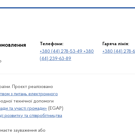
Телефони:
Гаряча лінія:
іомовлення
+380 (44) 278-53-49 +380
+380 (44) 278-
(44) 239-63-89
о
раїни. Проєкт реалізовано
твом з питань електронного
одної технічної допомоги
лади та участі громади»
(EGAP)
ї розвитку та співробітництва
 маєте зауваження або