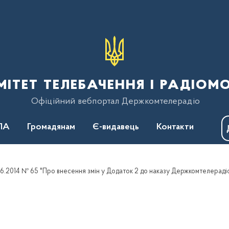
тет телебачення і радіом
Офіційний вебпортал Держкомтелерадіо
ПА
Громадянам
Є-видавець
Контакти