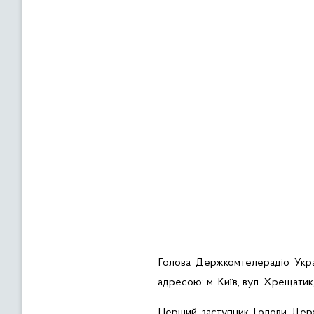
Голова Держкомтелерадіо Укр
адресою: м. Київ, вул. Хрещатик
Перший заступник Голови Дер