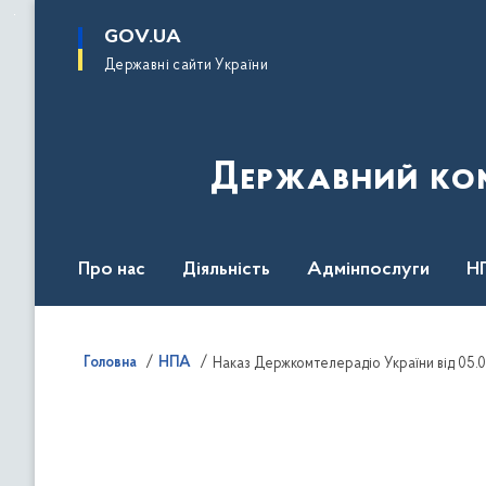
до
основного
GOV.UA
вмісту
Державні сайти України
Державний комі
Про нас
Діяльність
Адмінпослуги
Н
Головна
НПА