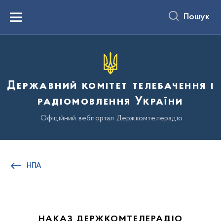
до
основного
Пошук
вмісту
Menu
Державний комітет телебачення і
радіомовлення України
Офіційний вебпортал Держкомтелерадіо
НПА
НАКАЗ ДЕРЖКОМТЕЛЕРАДІО