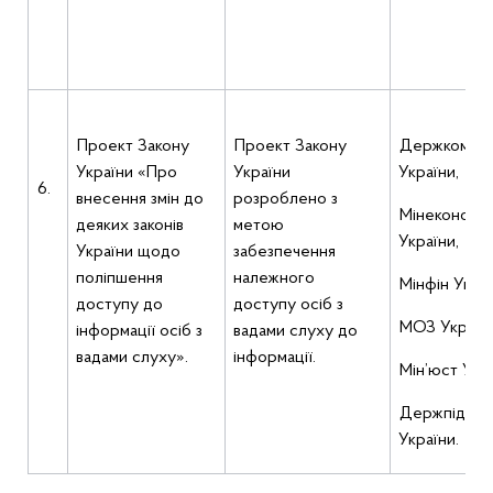
Проект Закону
Проект Закону
Держкомтел
України «Про
України
України,
6.
внесення змін до
розроблено з
Мінекономр
деяких законів
метою
України,
України щодо
забезпечення
поліпшення
належного
Мінфін Украї
доступу
до
доступу осіб з
МОЗ України
інформації осіб з
вадами слуху до
вадами слуху».
інформації.
Мін’юст Укра
Держпідпри
України.