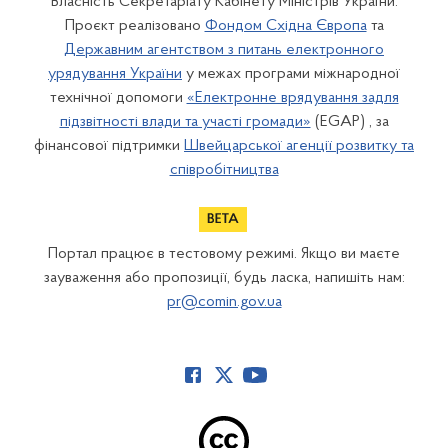
Власність Секретаріату Кабінету Міністрів України.
Проєкт реалізовано
Фондом Східна Європа
та
Державним агентством з питань електронного
урядування України
у межах програми міжнародної
технічної допомоги
«Електронне врядування задля
підзвітності влади та участі громади»
(EGAP) , за
фінансової підтримки
Швейцарської агенції розвитку та
співробітництва
Портал працює в тестовому режимі. Якщо ви маєте
зауваження або пропозиції, будь ласка, напишіть нам:
pr@comin.gov.ua