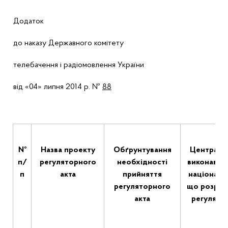
Додаток
до наказу
Державного комітету
телебачення і радіомовлення України
від «04» липня 2014 р. №
88
№
Назва проекту
Обґрунтування
Центральн
п/
регуляторного
необхідності
виконавчої
п
акта
прийняття
національн
регуляторного
що розроб
акта
регулято