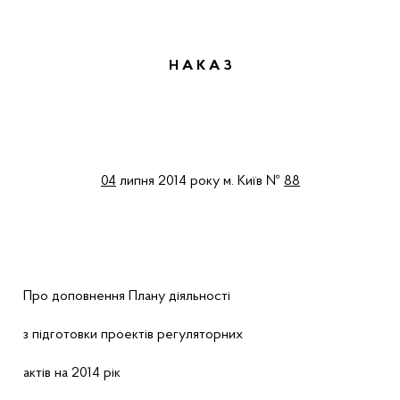
Н А К А З
04
липня 2014 року
м
. Київ
№
88
Про доповнення Плану діяльності
з підготовки проектів регуляторних
актів на 2014 рік