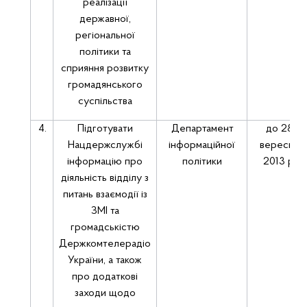
реалізації
державної,
регіональної
політики та
сприяння розвитку
громадянського
суспільства
4.
Підготувати
Департамент
до 28
Нацдержслужбі
інформаційної
вересня
інформацію про
політики
2013 р.
діяльність відділу з
питань взаємодії із
ЗМІ та
громадськістю
Держкомтелерадіо
України, а також
про додаткові
заходи щодо