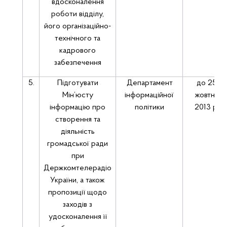
вдосконалення
роботи відділу,
його організаційно-
технічного та
кадрового
забезпечення
5.
Підготувати
Департамент
до 25
Мін’юсту
інформаційної
жовтня
інформацію про
політики
2013 р.
створення та
діяльність
громадської ради
при
Держкомтелерадіо
України, а також
пропозиції щодо
заходів з
удосконалення її