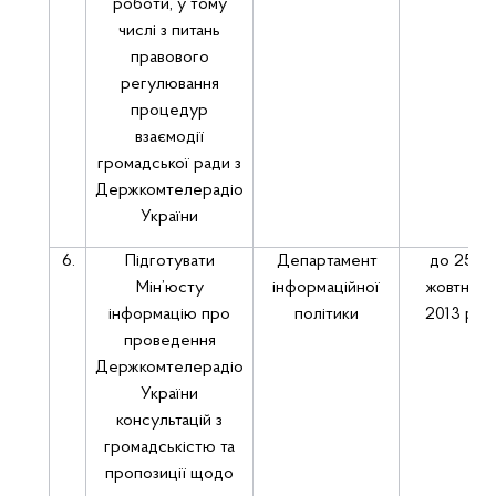
роботи, у тому
числі з питань
правового
регулювання
процедур
взаємодії
громадської ради з
Держкомтелерадіо
України
6.
Підготувати
Департамент
до 25
Мін’юсту
інформаційної
жовтня
інформацію про
політики
2013 р.
проведення
Держкомтелерадіо
України
консультацій з
громадськістю та
пропозиції щодо