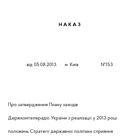
Н А К А З
від 05.08.2013
.
м. Київ
№153
Про затвердження Плану заходів
Держкомтелерадіо України з реалізації у 2013 році
положень Стратегії державної політики сприяння