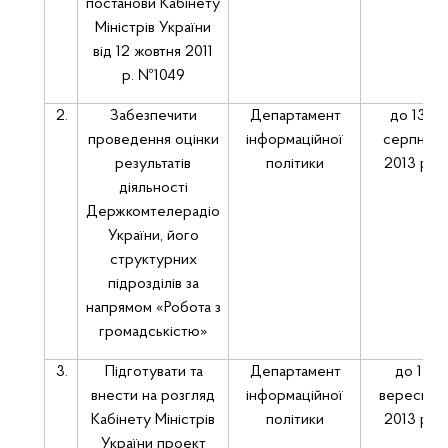
постанови Кабінету
Міністрів України
від 12 жовтня 2011
р. №1049
2.
Забезпечити
Департамент
до 13
проведення оцінки
інформаційної
серпня
результатів
політики
2013 р.
діяльності
Держкомтелерадіо
України, його
структурних
підрозділів за
напрямом «Робота з
громадськістю»
3.
Підготувати та
Департамент
до 1
внести на розгляд
інформаційної
вересня
Кабінету Міністрів
політики
2013 р.
України проект