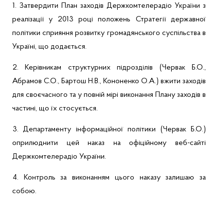
1. Затвердити План заходів Держкомтелерадіо України з
реалізації у 2013 році положень Стратегії державної
політики сприяння розвитку громадянського суспільства в
Україні, що додається.
2. Керівникам структурних підрозділів (Червак Б.О.,
Абрамов
С.О.,
Бартош
Н.В., Кононенко О.А.) вжити заходів
для своєчасного та у повній мірі виконання Плану заходів в
частині, що їх стосується.
3. Департаменту інформаційної політики (Червак Б.О.)
оприлюднити цей наказ на офіційному веб-сайті
Держкомтелерадіо України.
4. Контроль за виконанням цього наказу залишаю за
собою.