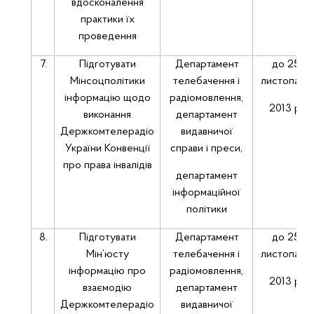
вдосконалення
практики їх
проведення
7.
Підготувати
Департамент
до 25
Мінсоцполітики
телебачення і
листопада
інформацію щодо
радіомовлення,
2013 р.
виконання
департамент
Держкомтелерадіо
видавничої
України Конвенції
справи і преси,
про права інвалідів
департамент
інформаційної
політики
8.
Підготувати
Департамент
до 25
Мін’юсту
телебачення і
листопада
інформацію про
радіомовлення,
2013 р.
взаємодію
департамент
Держкомтелерадіо
видавничої