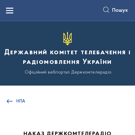
до
основного
Пошук
вмісту
Menu
Державний комітет телебачення і
радіомовлення України
Офіційний вебпортал Держкомтелерадіо
НПА
НАКАЗ ДЕРЖКОМТЕЛЕРАДІО