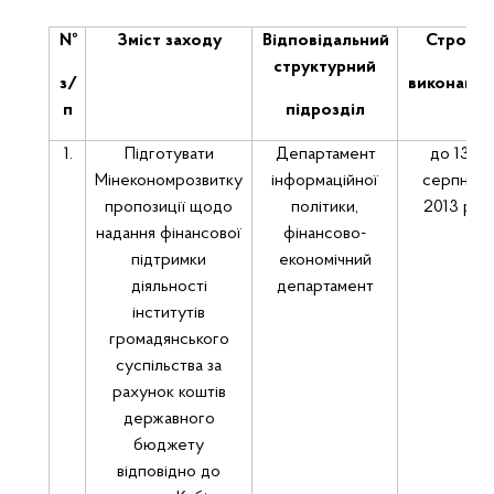
№
Змі
ст
заходу
Відповідальний
Строк
структурний
з/
в
иконання
п
п
ідрозділ
1.
Підготувати
Департамент
до 13
Мінекономрозвитку
інформаційної
серпня
пропозиції щодо
політики,
2013 р.
надання фінансової
фінансово-
підтримки
економічний
діяльності
департамент
інститутів
громадянського
суспільства за
рахунок коштів
державного
бюджету
відповідно до