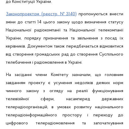
до
Конституції
України
.
Законопроектом (
реєстр
. №3140)
пропонуються
внести
зміни
до
статті
14
цього
закону
щодо
визначення
статусу
Національної
радіокомпанії
та
Національної
телекомпанії
України
, порядку
призначення
та
звільнення
з
посад
їх
керівників
. Документом
також
передбачається
відмовитися
ві
д
створення
громадських
рад до
створення
Суспільного
телебачення
і
радіомовлення
в
Україні
.
На
засіданні
члени
Комітету
зазначали
,
що
головним
завданням
проекту
є
усунення
недоліків
деяких
норм
чинного закону
з
огляду
на
реалії
функціонування
телевізійної
сфери
,
насамперед
державних
телерадіоорганізацій
, в
умовах
розвитку
національного
телерадіоінформаційного
простору
і
переходу до
цифрового
телерадіомовлення
та
започаткування