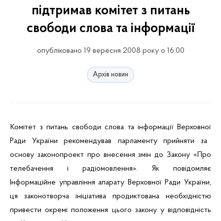
підтримав комітет з питань
свободи слова та інформації
опубліковано 19 вересня 2008 року о 16:00
Архів новин
Комітет
з
питань
свободи
слова та
інформації
Верховно
ї
Р
ади
України
рекомендував
парламенту
прийняти
за
основу законопроект про
внесення
змін
до Закону «Про
телебачення
і
радіомовлення
». Як
повідомляє
Інформаційне
управління
апарату
Верховно
ї
Р
ади
України
,
ця
законотворча
ініціатива
продиктована
необхідністю
привести
окремі
положення
цього
закону у
відповідність