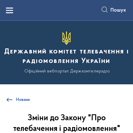
до
основного
Пошук
вмісту
Menu
Державний комітет телебачення і
радіомовлення України
Офіційний вебпортал Держкомтелерадіо
Новини
Зміни до Закону "Про
телебачення і радіомовлення"