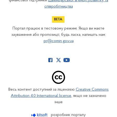
фінансової підтримки
Швейцарської агенції розвитку та
співробітництва
Портал працює в тестовому режимі. Якщо ви маєте
зауваження або пропозиції, будь ласка, напишіть нам:
pr@comin.gov.ua
Весь контент доступний за ліцензією
Creative Commons
Attribution 4.0 International license
, якщо не зазначено
інше
розробник порталу