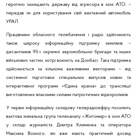
героїчно захищають державу від агресора в зоні
АТО
, –
передав їм для користування свій вантажний автомобіль
УРАЛ.
Працівники обласного телебачення і радіо здійснюють
також широку інформаційну підтримку земляків –
десантників 95-ї окремої аеромобільної бригади та інших
військових частин, котрі воюють на Донбасі. Така підтримка
здійснюється за кількома важливими векторами – від
системної підготовки спеціальних випусків новин та
інтерактивної програми «Єдина країна» до трансляції
виготовлених власними силами патріотичних відеороликів.
У червні інформаційну складову телерадіоефіру посилить
вахтова знімальна група телеканалу «Житомир» в зоні
АТО
у складі журналіста Дмитра Клименка та оператора
Максима
Возного
, які вже мають практичний досвід