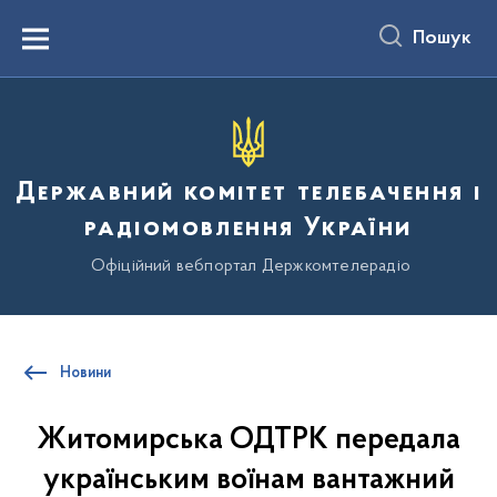
до
основного
Пошук
вмісту
Menu
Державний комітет телебачення і
радіомовлення України
Офіційний вебпортал Держкомтелерадіо
Новини
Житомирська ОДТРК передала
українським воїнам вантажний