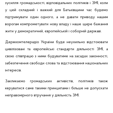
зусилля громадськості, відповідальних політиків і ЗМІ, коли
у цей складний і важкий для Батьківщини час будемо
підтримувати один одного, а не давати приводу нашим
ворогам компрометувати нову владу і наше щире бажання
жити у демократичній, європейській і соборній державі.
Держкомтелерадіо України буде неухильно відстоювати
цивілізовані та європейські стандарти діяльності ЗМІ, а
свою співпрацю з ними будуватиме на засадах законності,
забезпечення свободи слова та відстоювання національних
інтересів.
Закликаємо громадських активістів, політиків також
керуватися саме такими принципами і більше не допускати
неправомірного втручання у діяльність ЗМІ.