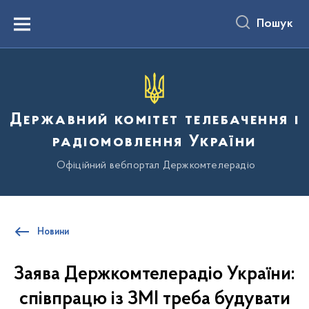
до
основного
Пошук
вмісту
Menu
Державний комітет телебачення і
радіомовлення України
Офіційний вебпортал Держкомтелерадіо
Новини
Заява Держкомтелерадіо України:
співпрацю із ЗМІ треба будувати