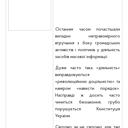
Останнім часом почастішали
випадки неправомірного
втручання з боку громадських
активістів і політиків у діяльність
засобів масової інформації.
Дуже часто така «діяльність»
виправдовуються
«революційною доцільністю» та
наміром «навести порядок».
Насправді ж досить часто
чиниться беззаконня, грубо
порушується Конституція
України.
Свідомо чи не свідомо, але такі