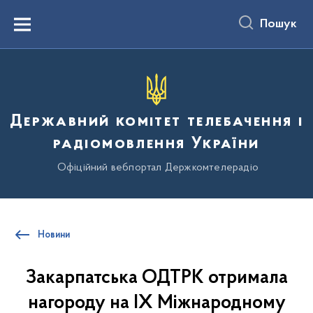
до
основного
Пошук
вмісту
Menu
Державний комітет телебачення і
радіомовлення України
Офіційний вебпортал Держкомтелерадіо
Новини
Закарпатська ОДТРК отримала
нагороду на ІХ Міжнародному