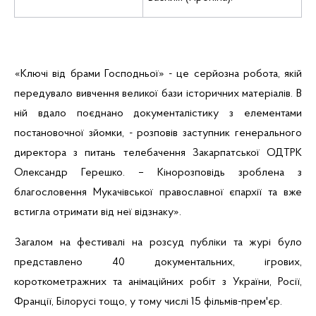
«Ключі від брами Господньої» - це серйозна робота, якій
передувало вивчення великої бази історичних матеріалів. В
ній вдало поєднано документалістику з елементами
постановочної зйомки, - розповів заступник генерального
директора з питань телебачення Закарпатської
ОДТРК
Олександр
Герешко
. – Кінорозповідь зроблена з
благословення Мукачівської православної єпархії та вже
встигла отримати від неї відзнаку».
Загалом на фестивалі на розсуд публіки та журі було
представлено 40 документальних, ігрових,
короткометражних та анімаційних робіт з України, Росії,
Франції, Білорусі тощо, у тому числі 15 фільмів-прем'єр.