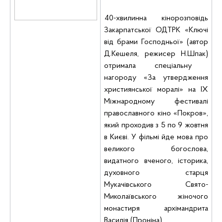
40-хвилинна кінорозповідь
Закарпатської
ОДТРК
«Ключі
від брами Господньої»
(автор
Д.
Кешеля
, режисер Н.Шпак)
отримала спеціальну
нагороду «За утвердження
християнської моралі» на ІХ
Міжнародному фестивалі
православного кіно «Покров»,
який проходив з 5 по 9 жовтня
в Києві.
У фільмі йде мова про
великого богослова,
видатного вченого, історика,
духовного старця
Мукачівського Свято-
Миколаївського жіночого
монастиря архімандрита
Василія
(Проніна).