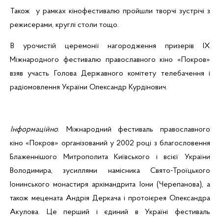
Також у рамках кінофестивалю пройшли творчі зустрічі з
режисерами, круглі столи тощо.
В урочистій церемонії нагородження призерів ІХ
Міжнародного фестивалю православного кіно «Покров»
взяв участь Голова Державного комітету телебачення і
радіомовлення України Олександр
Курдінович
.
Інформаційно
. Міжнародний фестиваль православного
кіно «Покров» організований у 2002 році з благословення
Блаженнішого
Митрополита Київського і всієї України
Володимира, зусиллями намісника
Свято-Троїцького
Іонинського
монастиря архімандрита Іони (
Черепанова
), а
також мецената Андрія Деркача і протоієрея Олександра
Акулова. Це перший і єдиний в Україні фестиваль