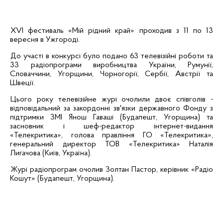
XVІ фестиваль «Мій рідний край»
проходив
з 11 по 13
вересня в Ужгороді.
До участі в конкурсі було подано 63 телевізійні роботи та
33 радіопрограми виробництва України, Румунії,
Словаччини, Угорщини, Чорногорії, Сербії, Австрії та
Швеції.
Цього року телевізійне журі очолили двоє співголів -
відповідальний за закордонні зв'язки державного Фонду з
підтримки ЗМІ
Янош
Гаваші
(Будапешт, Угорщина) та
засновник і шеф-редактор
інтернет-видання
«Телекритика», голова правління
ГО
«Телекритика»,
генеральний директор ТОВ «Телекритика»
Наталія
Лигачова
(Київ, Україна).
Журі радіопрограм очолив
Золтан
Пастор
,
керівник «Радіо
Кошут
» (Будапешт, Угорщина).