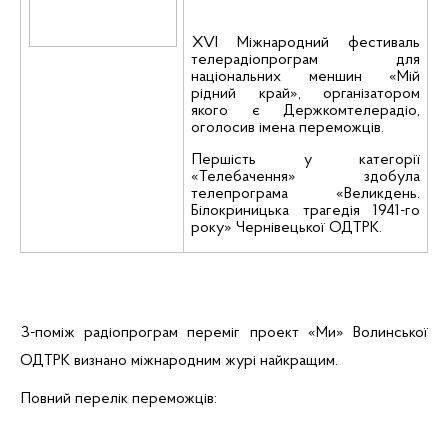
XVІ Міжнародний фестиваль
телерадіопрограм для
національних меншин «Мій
рідний край», організатором
якого є Держкомтелерадіо,
оголосив імена переможців.
Першість у категорії
«Телебачення» здобула
телепрограма «Великдень.
Білокриницька
трагедія 1941-го
року» Чернівецької ОДТРК.
З-поміж радіопрограм переміг проект «Ми» Волинської
ОДТРК визнано міжнародним журі найкращим.
Повний перелік переможців: