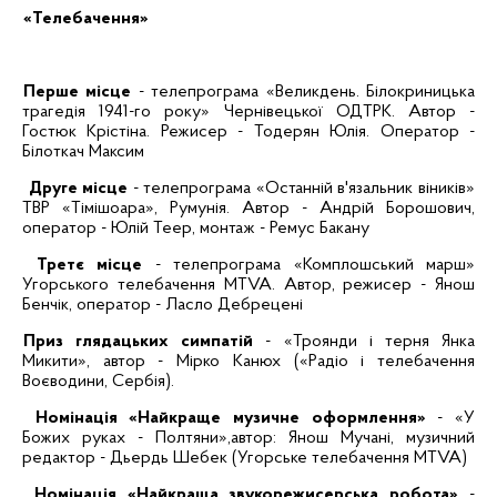
«Телебачення»
Перше місце
- телепрограма «Великдень.
Білокриницька
трагедія 1941-го року» Чернівецької ОДТРК. Автор -
Гостюк
Крістіна
. Режисер -
Тодерян
Юлія. Оператор -
Білоткач
Максим
Друге місце
- телепрограма «Останній в'язальник віників»
ТВР
«
Тімішоара
», Румунія. Автор - Андрій
Борошович
,
оператор - Юлій
Теер
, монтаж -
Ремус
Бакану
Третє місце
- телепрограма «
Комплошський
марш»
Угорського телебачення
MTVA
. Автор, режисер -
Янош
Бенчік
, оператор - Ласло
Дебрецені
Приз
глядацьких
симпатій
- «Троянди і терня Янка
Микити», автор - Мірко
Канюх
(«Радіо і телебачення
Воєводини
, Сербія).
Номінація «Найкраще музичне оформлення»
- «У
Божих руках -
Полтяни
»,автор:
Янош
Мучані
, музичний
редактор -
Дьердь
Шебек
(Угорське телебачення
MTVA
)
Номінація «Найкраща
звукорежисерська
робота»
-