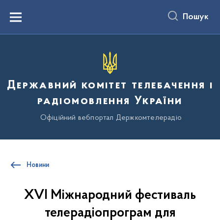
до
основного
Пошук
вмісту
Menu
Державний комітет телебачення і
радіомовлення України
Офіційний вебпортал Держкомтелерадіо
Новини
XVІ Міжнародний фестиваль
телерадіопрограм для