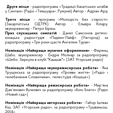
Друге місце
- радіопрограма «Традиції
банатських
штабів
у
Синтані
» (Радіо «
Тімішуара
», Румунія) Автор - Адріан
Ард
Третє місце
- програма «Молодість без старості»
(Закарпатська ОДТРК). Автор - Ельвіра
Кілару
,
звукорежисер - Петро
Біреш
.
Приз слухацьких симпатій
-
Данііл
Самсонов
дитячо-
юнацька радіостудія «
Падіюн-Лайф
» (Ужгород) за
радіопрограму «Три роки щастя Ангеліни
Турак
»
Номінація «Найкраще музичне оформлення»
- Ференц
Шабо
, звукорежисер -
Ендре
Молнар
за радіопрограму
«
Шебо
.
Зеркула
в клубі "
Кашшак
"» (ЗАТ Угорське радіо)
Номінація «Найкраща
звукорежисерська
робота»
- Яна
Трущінська
за радіопрограму «Прояви життя» («Радіо і
телебачення Словаччини», телестудія «
Кошіце
»
)
Номінація «Найкраща режисерська робота»
-
Mир`яна
Дам`янович
Вучкович
за радіопрограму «Біло
Блато
» (Радіо
«Новий сад»)
Номінація «Найкраща авторська робота»
-
Габор
Іштван
Кіш, ЗАТ «Угорське радіо», за радіопрограму «
Тушваньош
,
2014».