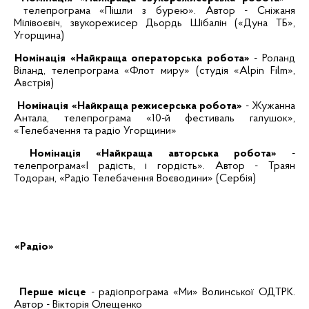
телепрограма «Пішли з бурею». Автор -
Сніжаня
Мілівоєвіч
, звукорежисер
Дьордь
Шібалін
(«
Дуна
ТБ»,
Угорщина)
Номінація «Найкраща операторська робота»
- Роланд
Віланд
, телепрограма «Флот миру» (студія «
Alpin
Film
»,
Австрія)
Номінація «Найкраща режисерська робота»
-
Жужанна
Антала
, телепрограма «10-й фестиваль галушок»,
«Телебачення та радіо Угорщини»
Номінація «Найкраща авторська робота»
-
телепрограма«І радість, і гордість». Автор - Траян
Тодоран
, «Радіо Телебачення
Воєводини
» (Сербія)
«Радіо»
Перше місце
- радіопрограма «Ми» Волинської ОДТРК.
Автор - Вікторія Олещенко