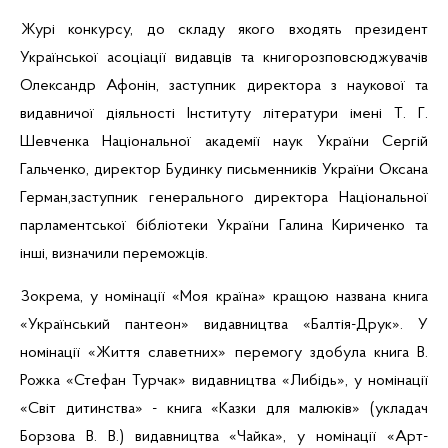
Журі конкурсу, до складу якого входять
президент
Української асоціації видавців та книгорозповсюджувачів
Олександр
Афонін
,
заступник директора з наукової та
видавничої діяльності Інституту літератури імені Т. Г.
Шевченка Національної академії наук України Сергій
Гальченко
, директор Будинку письменників України Оксана
Герман,заступник
генерального директора Національної
парламентської бібліотеки України Галина Кириченко та
інші,
визначили переможців.
Зокрема, у номінації «Моя країна» кращою названа книга
«Український пантеон» видавництва «Балтія-Друк». У
номінації «Життя славетних» перемогу здобула книга В.
Рожка
«Стефан
Турчак
» видавництва «Либідь», у номінації
«Світ дитинства» - книга «Казки для малюків» (укладач
Борзова В. В.) видавництва «Чайка», у номінації «
Арт-