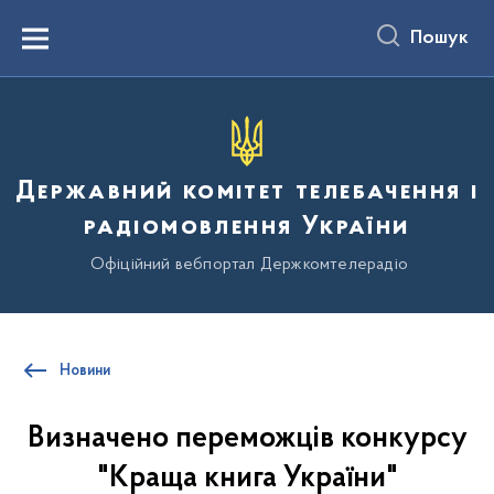
до
основного
Пошук
вмісту
Menu
Державний комітет телебачення і
радіомовлення України
Офіційний вебпортал Держкомтелерадіо
Новини
Визначено переможців конкурсу
"Краща книга України"