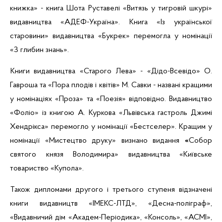
книжка
» - книга Шота Руставелі «Витязь у тигровій шкурі»
видавництва «
АДЕФ-Україна
». Книга «Із української
старовини» видавництва «
Букрек
» перемогла у номінації
«З глибин знань».
Книги видавництва «Старого Лева» -
«
Дідо-Всевідо
»
О.
Гавроша
та «
Пора плодів і квітів
»
М.
Савки
-
названі кращими
у номінаціях «Проза» та «Поезія» відповідно. Видавництво
«Фоліо» із книгою А. Куркова
«Львівська
гастроль
Джимі
Хендрікса
» перемогло у номінації «Бестселер». Кращим у
номінації «Мистецтво друку» визнано видання
«
Собор
святого князя Володимира» видавництва «Київське
товариство «Купола».
Також дипломами другого і третього ступеня відзначені
книги видавництв «
ІМЕКС-ЛТД
», «
Десна-поліграф
»,
«Видавничий дім «
Академ-Періодика
», «Консоль», «
АСМІ
»,