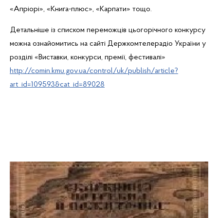
«Апріорі», «
Книга-плюс
», «Карпати» тощо.
Детальніше із списком переможців цьогорічного конкурсу
можна ознайомитись на сайті Держкомтелерадіо України у
розділі «Виставки, конкурси, премії, фестивалі»
http://comin.kmu.gov.ua/control/uk/publish/article?
art_id=109593&cat_id=89028