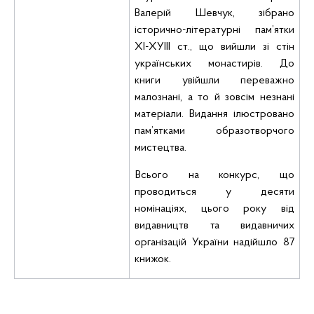
Валерій Шевчук,
зібрано
історично-літературні пам’ятки
ХІ-ХУІІІ
ст., що вийшли зі стін
українських монастирів. До
книги увійшли переважно
малознані, а то й зовсім незнані
матеріали. Видання ілюстровано
пам’ятками образотворчого
мистецтва.
Всього на конкурс, що
проводиться у десяти
номінаціях, цього року від
видавництв та видавничих
організацій України
надійшло 87
книжок.