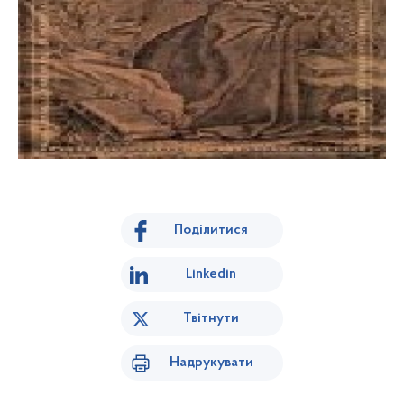
Поділитися
Linkedin
Твітнути
Надрукувати