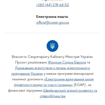
+380 (44) 278-64-52
Електронна пошта:
office@comin.gov.ua
Власність Секретаріату Кабінету Міністрів України.
Проєкт реалізовано
Фондом Східна Європа
та
Державним агентством з питань електронного
урядування України
у межах програми міжнародної
технічної допомоги
«Електронне врядування задля
підзвітності влади та участі громади»
(EGAP) , за
фінансової підтримки
Швейцарської агенції розвитку та
співробітництва