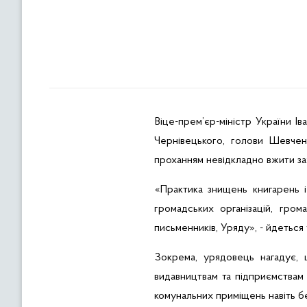
Віце-прем’єр-міністр України І
Чернівецького, голови Шевчен
проханням невідкладно вжити за
«Практика знищень книгарень і
громадських організацій, гром
письменників, Уряду», - йдеться
Зокрема, урядовець нагадує, 
видавництвам та підприємства
комунальних приміщень навіть б