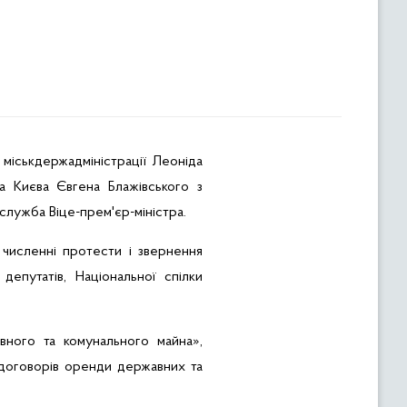
 міськдержадміністрації Леоніда
а Києва Євгена
Блажівського
з
служба Віце-прем'єр-міністра.
 численні протести і звернення
 депутатів, Національної спілки
вного та комунального майна»,
договорів оренди державних та