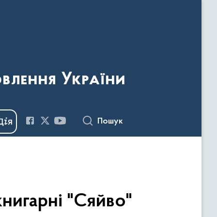
овлення України
Пошук
книгарні "Сяйво"