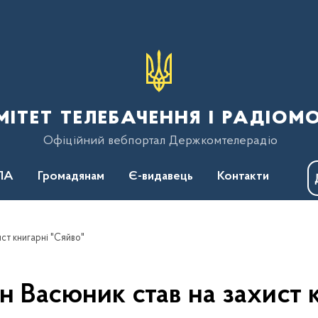
тет телебачення і радіом
Офіційний вебпортал Держкомтелерадіо
ПА
Громадянам
Є-видавець
Контакти
ист книгарні "Сяйво"
ан Васюник став на захист 