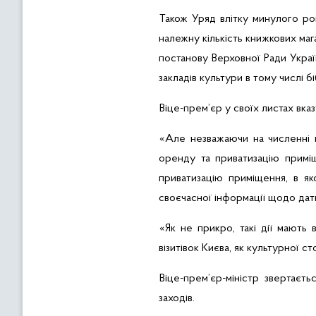
Також Уряд влітку минулого рок
належну кількість книжкових маг
постанову Верховної Ради Украї
закладів культури в тому числі б
Віце-прем’єр у своїх листах вк
«Але незважаючи на численні н
оренду та приватизацію прим
приватизацію приміщення, в як
своєчасної інформації щодо дати
«Як не прикро, такі дії мають
візитівок
Києва, як культурної ст
Віце-прем’єр-міністр звертає
заходів.