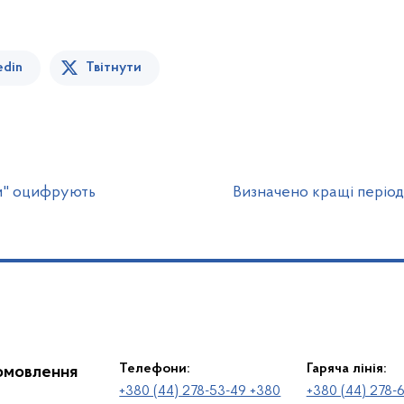
edin
Твітнути
ьм" оцифрують
Визначено кращі період
Телефони:
Гаряча лінія:
іомовлення
+380 (44) 278-53-49 +380
+380 (44) 278-