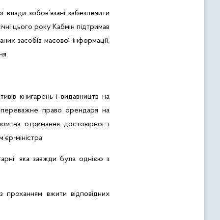
ї влади зобов’язані забезпечити
ічні цього року Кабмін підтримав
них засобів масової інформації,
ня
.
ивів книгарень і видавництв на
 переважне право орендаря на
ном на отримання достовірної і
’єр-міністра.
арні, яка завжди була однією з
 проханням вжити відповідних