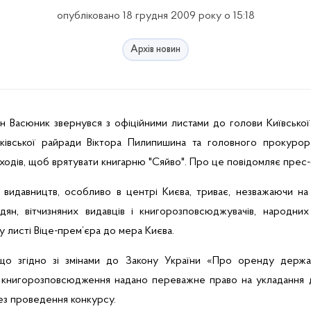
опубліковано 18 грудня 2009 року о 15:18
Архів новин
ван Васюник звернувся з офіційними листами до голови Київської
ківської райради
Віктора
Пилипишина
та головного прокурор
ходів, щоб врятувати книгарню "Сяйво". Про це повідомляє
прес-
 видавництв, особливо в центрі Києва, триває, незважаючи на
адян, вітчизняних видавців і
книгорозповсюджувачів
, народних
 у листі Віце-прем’єра до мера Києва.
що згідно зі змінами до Закону України «Про оренду держа
м
книгорозповсюдження
надано переважне право на укладання 
ез проведення конкурсу.