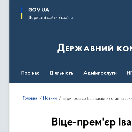
до
основного
GOV.UA
вмісту
Державні сайти України
Державний комі
Про нас
Діяльність
Адмінпослуги
Н
Головна
Новини
Віце-прем'єр Іван Васюник став на зах
Віце-прем'єр Ів