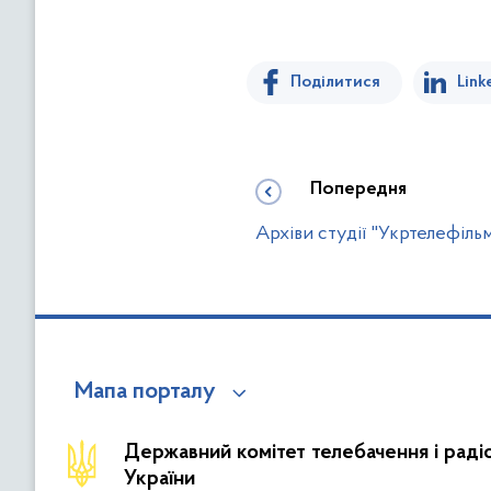
Поділитися
Link
Попередня
Архіви студії "Укртелефіл
Мапа порталу
Державний комітет телебачення і рад
України