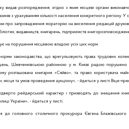
у видав розпорядження, згідно з яким місцеві органи виконавчо
азинів з урахуванням кількості населення конкретного регіону. У с
ни про запровадження мораторію на виселення редакцій друкова
ібліотек, видавництв, книгарень, підприємств
книгорозповсюджен
азує на порушення місцевою владою усіх цих норм.
орми законодавства, що врегульовують права трудових колект
іщень, Шевченківською районною у м. Києві радою порушено
ому розташована книгарня «Сяйво», та право користувача май
, місця та умов проведення аукціону», - йдеться у листі Віце-прем
 відверто
рейдерський
характер і призводять до знищення книг
олиці України
», - йдеться у листі.
ться до головного столичного прокурора Євгена
Блажівського
з