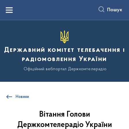
до
основного
Пошук
вмісту
Menu
Державний комітет телебачення і
радіомовлення України
Офіційний вебпортал Держкомтелерадіо
Новини
Вітання Голови
Держкомтелерадіо України