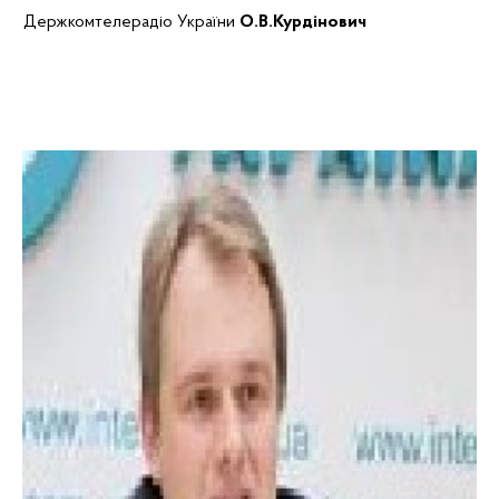
Держкомтелерадіо України
О.В.Курдінович