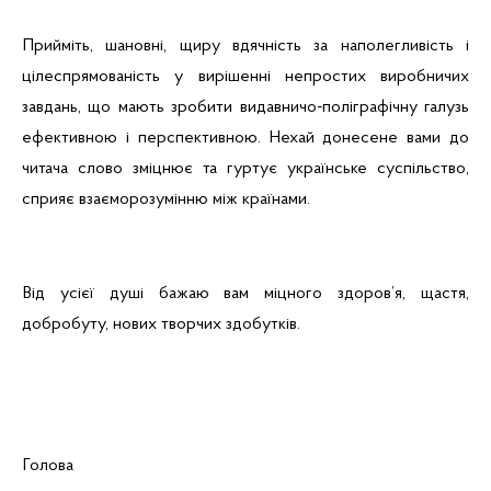
Прийміть, шановні, щиру вдячність за наполегливість і
цілеспрямованість у вирішенні непростих виробничих
завдань, що мають зробити видавничо-поліграфічну галузь
ефективною і перспективною. Нехай донесене вами до
читача слово зміцнює та гуртує українське суспільство,
сприяє взаєморозумінню між країнами.
Від усієї душі бажаю вам міцного здоров’я, щастя,
добробуту, нових творчих здобутків.
Голова