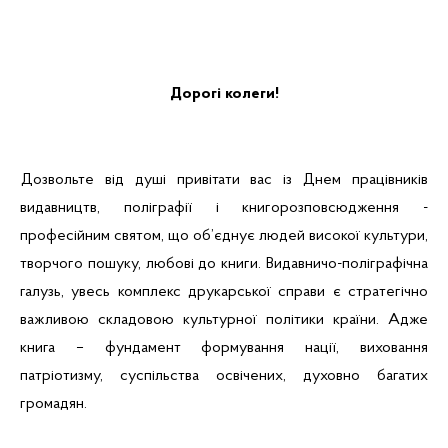
Дорогі колеги!
Дозвольте від душі привітати вас із Днем працівників
видавництв, поліграфії і книгорозповсюдження -
професійним святом, що об’єднує людей високої культури,
творчого пошуку, любові до книги. Видавничо-поліграфічна
галузь, увесь комплекс друкарської справи є стратегічно
важливою складовою культурної політики країни. Адже
книга – фундамент формування нації, виховання
патріотизму, суспільства освічених, духовно багатих
громадян.