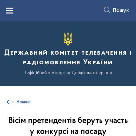
до
основного
Пошук
вмісту
Menu
Державний комітет телебачення і
радіомовлення України
Офіційний вебпортал Держкомтелерадіо
Новини
Вісім претендентів беруть участь
у конкурсі на посаду