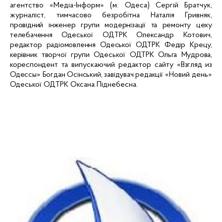
агентство «
Медіа-Інформ
» (м. Одеса) Сергій
Братчук
,
журналіст, тимчасово безробітна Наталія
Гривняк
,
провідний інженер групи модернізації та ремонту цеху
телебачення
Одеської ОДТРК Олександр
Котович
,
редактор радіомовлення Одеської ОДТРК Федір
Крецу
,
керівник творчої групи
Одеської
ОДТРК Ольга
Мудрова
,
кореспондент
та випускаючий редактор сайту
«
Взгляд
из
Одессы
» Богдан
Осінський
, завідувач редакції
«Новий день»
Одеської ОДТРК Оксана Піднебесна.