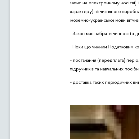
запис на електронному носієві)
характеру) вітчизняного виробниц
іноземно-української мови вітчи
Закон має набрати чинності з д
Поки що чинним Податковим код
- постачання (передплата) періо
підручників та навчальних
посібн
- доставка таких періодичних ви