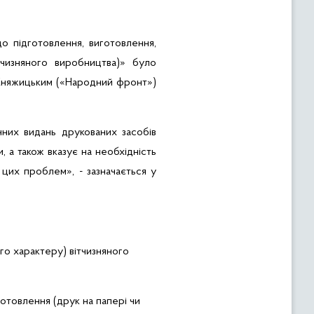
 підготовлення, виготовлення,
тчизняного виробництва)» було
Княжицьким
(«Народний фронт»)
них видань друкованих засобів
 а також вказує на необхідність
цих проблем», - зазначається у
го характеру) вітчизняного
готовлення (друк на папері чи