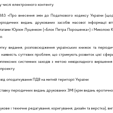
у числі електронного контенту.
883 «Про внесення змін до Податкового кодексу України (щодо
іодичних видань друкованих засобів масової інформації ві
татами
Юрієм Луценком
(«Блок Петра Порошенка») і
Миколою
о.
итку видання, розповсюдження українських книжок та періодич
 наявність суттєвих проблем, що стримують розвиток цієї сфери,
плексних системних заходів з метою невідкладного вирішення 
опроекту.
від оподаткування ПДВ на митній території України:
оставку періодичних видань друкованих ЗМІ (крім видань еротично
наукове
і
технічне редагування, коригування, дизайн та верстка), ви