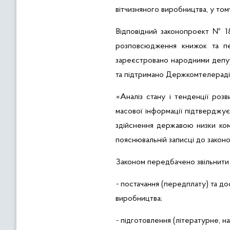
вітчизняного виробництва,
у том
Відповідний законопроект № 1
розповсюдження книжок та пер
зареєстровано народними депу
та підтримано Держкомтелераді
«Аналіз стану
і
тенденції розв
масової інформації підтверджує
здійснення державою низки ком
пояснювальній записці до закон
Законом передбачено звільнити 
- постачання (передплату) та д
виробництва;
- підготовлення (літературне, 