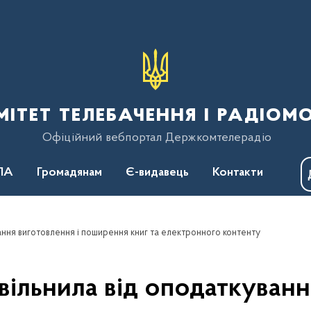
тет телебачення і радіом
Офіційний вебпортал Держкомтелерадіо
ПА
Громадянам
Є-видавець
Контакти
ання виготовлення і поширення книг та електронного контенту
вільнила від оподаткуванн