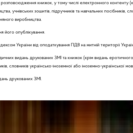
 і розповсюдження книжок, у тому числі електронного контенту (
тва, учнівських зошитів, підручників та навчальних посібників, сл
зняного виробництва.
ня його опублікування.
ексом України від оподаткування ПДВ на митній території України
дичних видань друкованих ЗМІ та книжок (крім видань еротичного 
иків
, словників українсько-іноземної або іноземно-української мо
дань друкованих ЗМІ.