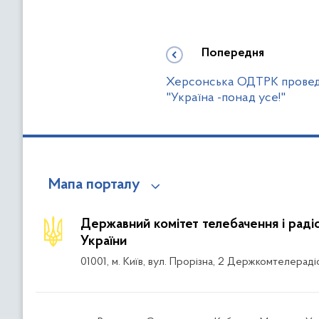
Попередня
Херсонська ОДТРК провед
"Україна -понад усе!"
Мапа порталу
Державний комітет телебачення і рад
України
01001, м. Київ, вул. Прорізна, 2 Держкомтелераді