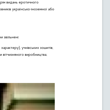
крім видань еротичного
овників українсько-іноземної або
 звільнені:
характеру), учнівських зошитів,
ви вітчизняного виробництва;