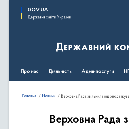
до
основного
GOV.UA
вмісту
Державні сайти України
Державний комі
Про нас
Діяльність
Адмінпослуги
Н
Головна
Новини
Верховна Рада звільнила від оподаткув
Верховна Рада з