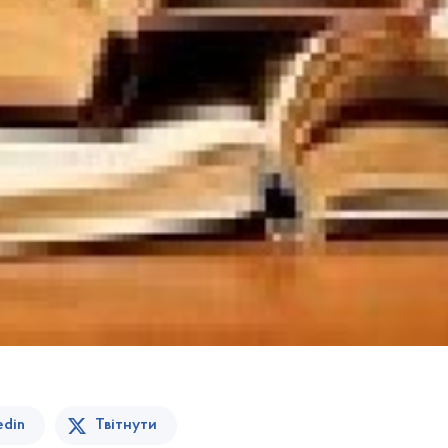
edin
Твітнути