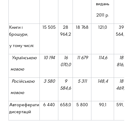
видань
2011 р.
Книги і
15
505
28
18
768
121,0
39
брошури,
964,2
564,8
у тому числі:
Українською
10 194
16
11 679
114,6
18
070,0
816,1
мовою
Російською
3 580
9
5 311
148,4
18
584,6
469,6
мовою
Автореферати
6
440
658,0
5
800
90,1
591,2
дисертацій