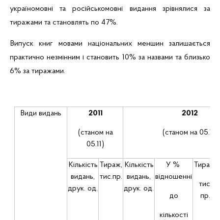
україномовні та російськомовні видання зрівнялися за
тиражами та становлять по 47%.
Випуск книг мовами національних меншин залишається
практично незмінним і становить 10% за назвами та близько
6% за тиражами.
Види видань
2011
2012
(станом на
(станом на 05.11)
05.11)
Кількість
Тираж,
Кількість
У %
Тираж,
видань,
тис.пр
.
видань,
відношенні
тис.
друк.
од.
друк.
од.
до
пр
.
кількості