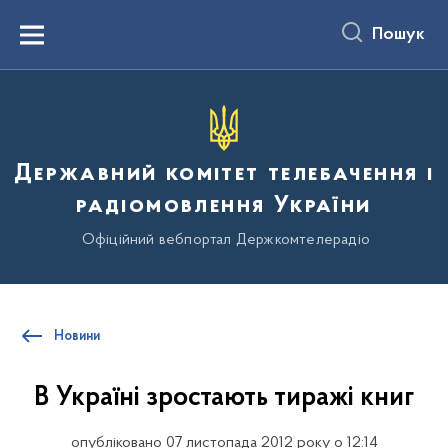
до
основного
Пошук
вмісту
Menu
Державний комітет телебачення і
радіомовлення України
Офіційний вебпортал Держкомтелерадіо
Новини
В Україні зростають тиражі книг
опубліковано 07 листопада 2012 року о 12:14