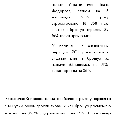
палати України імені Івана
Федорова, станом на 5
листопада 2012 року
зареєстровано 18 768 назв
книжок і брошур тиражем 39
564 тисячі примірників.
У порівнянні з
аналогічним
періодом
2011
року
кількість
виданих
книг
і брошур
за
назвами збільшилась
на 21%,
тиражі зросли
на 36%.
Як зазначає Книжкова палата, особливо стрімко у порівнянні
з минулим роком зросли тиражі книг і брошур російською
мовою - на 92,7% , українською – на 17,1%. Отже тепер