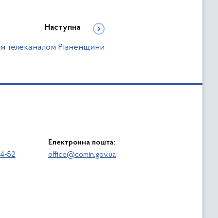
Наступна
м телеканалом Рівненщини
Електронна пошта:
64-52
office@comin.gov.ua