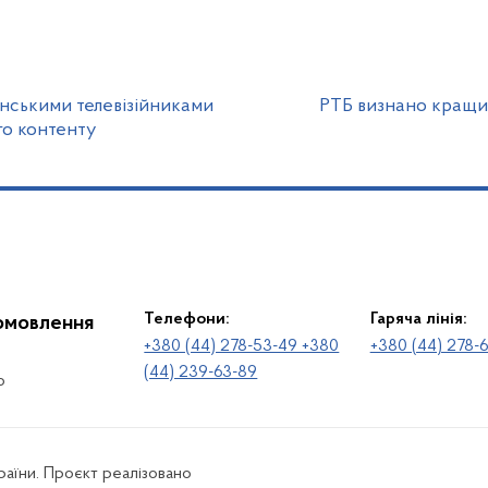
їнськими телевізійниками
РТБ визнано кращи
го контенту
Телефони:
Гаряча лінія:
іомовлення
+380 (44) 278-53-49 +380
+380 (44) 278-
(44) 239-63-89
о
раїни. Проєкт реалізовано