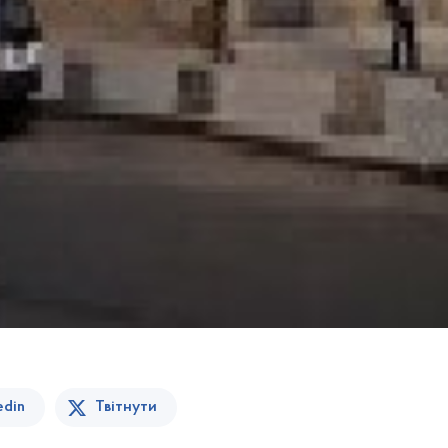
edin
Твітнути