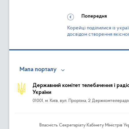
Попередня
Корейці поділилися із укра
досвідом створення якісно
Мапа порталу
Державний комітет телебачення і рад
України
01001, м. Київ, вул. Прорізна, 2 Держкомтелераді
Власність Секретаріату Кабінету Міністрів Ук