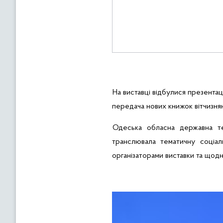
На виставці відбулися презентаці
передача нових книжок вітчизняни
Одеська обласна державна тел
транслювала тематичну соціал
організаторами виставки та щод