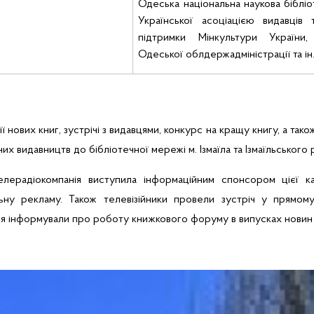
Одеська національна наукова бібліот
Української асоціацією видавців
підтримки Мінкультури України,
Одеської облдержадміністрації та ін
ї нових книг, зустрічі з видавцями, конкурс на кращу книгу, а так
х видавництв до бібліотечної мережі м. Ізмаїла та Ізмаїльського 
ерадіокомпанія виступила інформаційним спонсором цієї ка
ьну рекламу. Також телевізійники провели зустріч у прямому 
ня інформували про роботу книжкового форуму в випусках новин