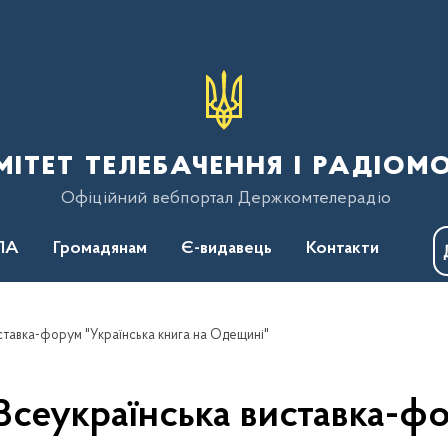
тет телебачення і радіом
Офіційний вебпортал Держкомтелерадіо
ПА
Громадянам
Є-видавець
Контакти
иставка-форум "Українська книга на Одещині"
 Всеукраїнська виставка-фо