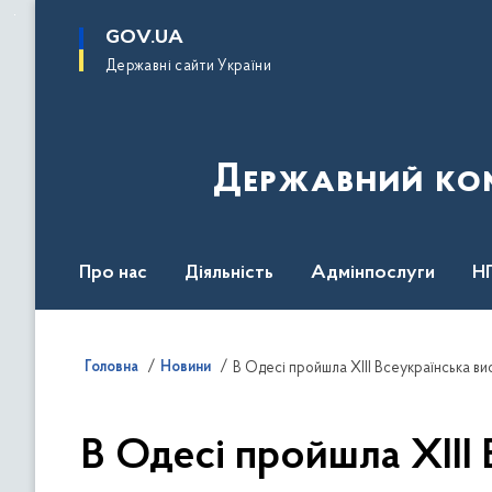
до
основного
GOV.UA
вмісту
Державні сайти України
Державний комі
Про нас
Діяльність
Адмінпослуги
Н
Головна
Новини
В Одесі пройшла ХІІІ Всеукраїнська в
В Одесі пройшла ХІІІ