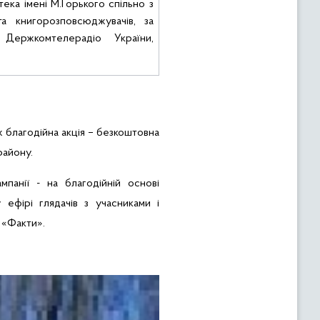
ека імені М.Горького спільно з
 та
книгорозповсюджувачів
, за
 Держкомтелерадіо України,
.
ож благодійна акція – безкоштовна
району.
мпанії
- на благодійній основі
ефірі глядачів з учасниками і
 «Факти».